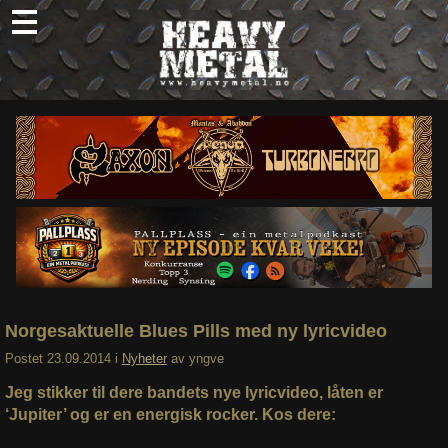
Skip
to
content
Nyheter
Omtaler
Intervjuer
Om oss
Abonner
Søk
etter:
Norgesaktuelle Blues Pills med ny lyricvideo
Postet
23.09.2014
i
Nyheter
av
yngve
Jeg stikker til dere bandets nye lyricvideo, låten er
‘Jupiter’ og er en energisk rocker. Kos dere: