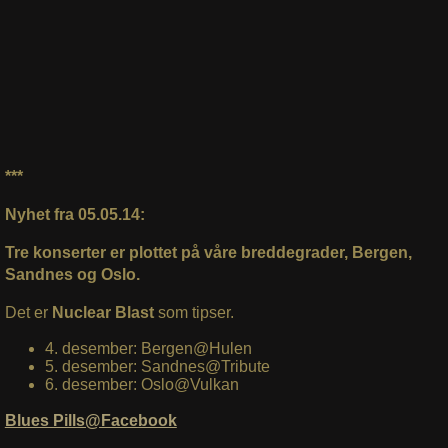
***
Nyhet fra 05.05.14:
Tre konserter er plottet på våre breddegrader, Bergen,
Sandnes og Oslo.
Det er
Nuclear Blast
som tipser.
4. desember: Bergen@Hulen
5. desember: Sandnes@Tribute
6. desember: Oslo@Vulkan
Blues Pills@Facebook