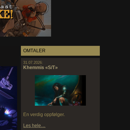
OMTALER
31.07.2026:
Khemmis «S/T»
En verdig oppfølger.
Les hele…