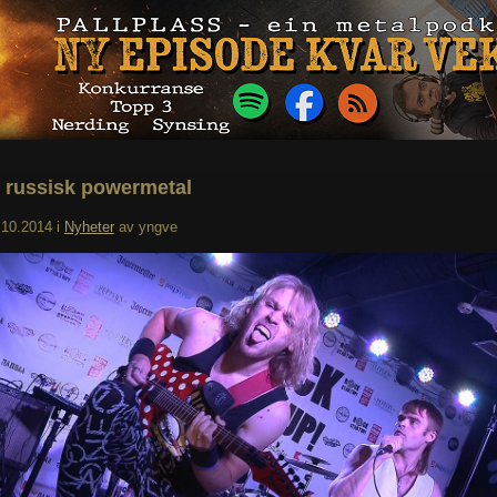
, russisk powermetal
.10.2014
i
Nyheter
av
yngve