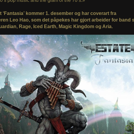
0’s pop music and the glam of the 70’s.»
 ‘Fantasia’ kommer 1. desember og har coverart fra
ren Leo Hao, som det påpekes har gjort arbeider for band
uardian, Rage, Iced Earth, Magic Kingdom og Aria.