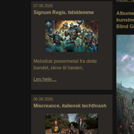
music, 8
07.08.2026:
Signum Regis, tidsklemme
Albumet
kunstne
Blind G
Melodisk powermetal fra dette
bandet, skive til høsten.
Les hele…
06.08.2026:
Miscreance, italiensk techthrash