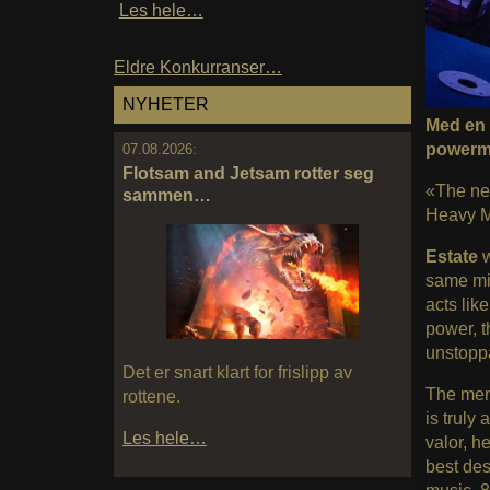
Les hele…
Eldre Konkurranser…
NYHETER
Med en 
powerme
07.08.2026:
Flotsam and Jetsam rotter seg
«The new
sammen…
Heavy M
Estate
same mis
acts lik
power, t
unstoppa
Det er snart klart for frislipp av
The me
rottene.
is truly
Les hele…
valor, h
best des