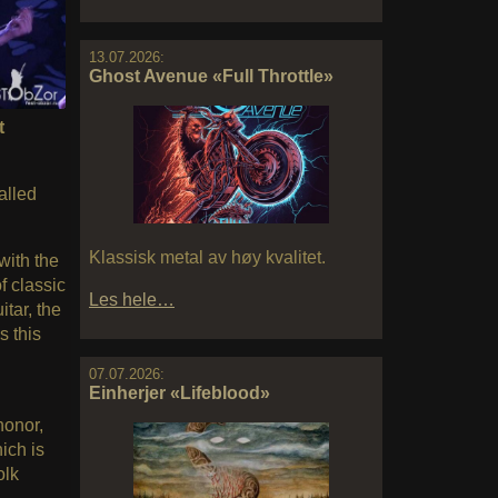
13.07.2026:
Ghost Avenue «Full Throttle»
t
alled
Klassisk metal av høy kvalitet.
with the
f classic
Les hele…
uitar, the
s this
07.07.2026:
Einherjer «Lifeblood»
honor,
hich is
olk