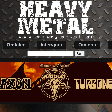
Omtaler
Intervjuer
Om oss
Søk
etter: