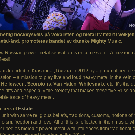
herlig hockeysveis på vokalisten og metal framført i velkjen
tal-ånd, promoteres bandet av danske Mighty Music.
 Russian power metal sensation is on a mission – A mission c
etal!
was founded in Krasnodar, Russia in 2012 by a group of people 
sion – a mission to play live and loud heavy metal in the vein o
e
Helloween
,
Scorpions
,
Van Halen
,
Whitesnake
etc. It’s the g
he riffs and especially the melody that makes these five Russian
ble force of heavy metal.
mbers of
Estate
 a unit with same religious beliefs, traditions, customs, notions of 
eroism, freedom and love. All of this is reflected in their music, w
cribed as melodic power metal with influences from traditional f