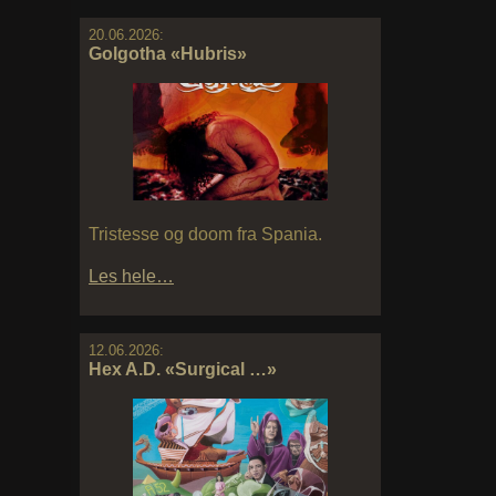
20.06.2026:
Golgotha «Hubris»
Tristesse og doom fra Spania.
Les hele…
12.06.2026:
Hex A.D. «Surgical …»