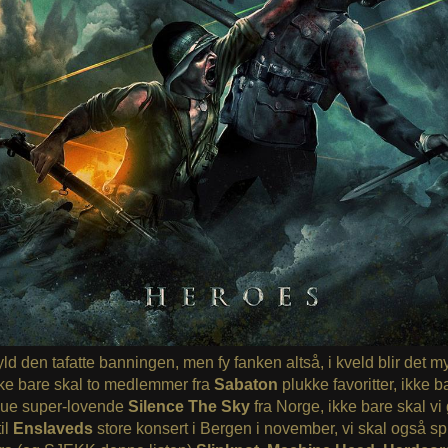
d den tafatte banningen, men fy fanken altså, i kveld blir det my
kke bare skal to medlemmer fra
Sabaton
plukke favoritter, ikke b
vjue super-lovende
Silence The Sky
fra Norge, ikke bare skal vi
til
Enslaveds
store konsert i Bergen i november, vi skal også spi