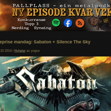
reprise mandag: Sabaton + Silence The Sky
.10.2014
i
Nyheter
av
yngve