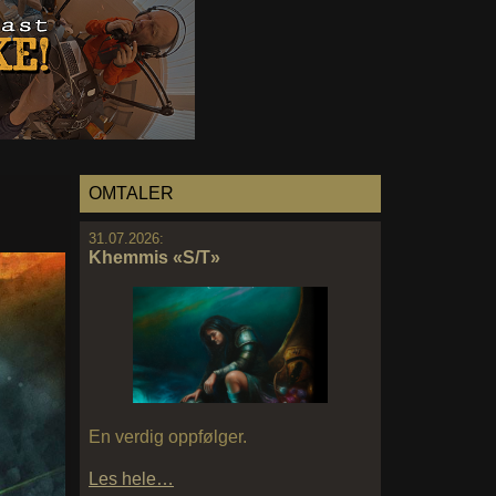
OMTALER
31.07.2026:
Khemmis «S/T»
En verdig oppfølger.
Les hele…