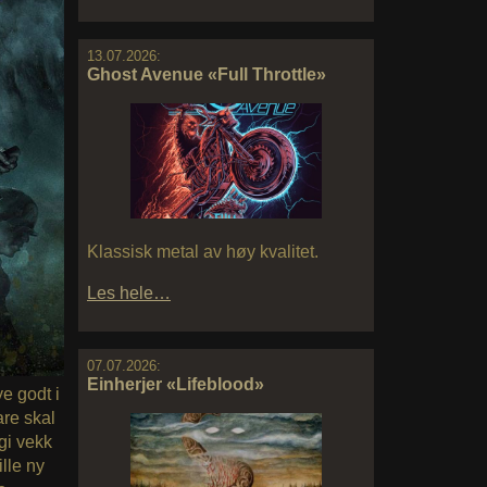
13.07.2026:
Ghost Avenue «Full Throttle»
Klassisk metal av høy kvalitet.
Les hele…
07.07.2026:
Einherjer «Lifeblood»
e godt i
are skal
 gi vekk
lle ny