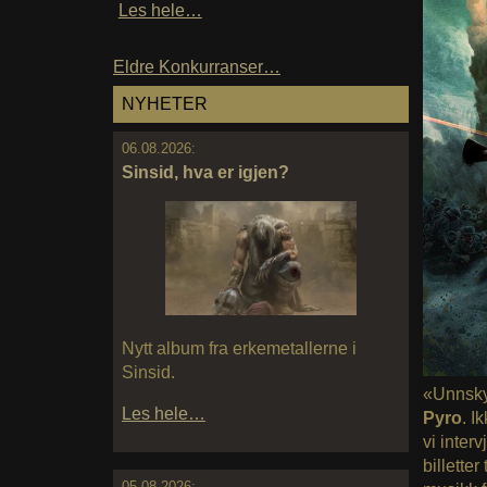
Les hele…
Eldre Konkurranser…
NYHETER
06.08.2026:
Sinsid, hva er igjen?
Nytt album fra erkemetallerne i
Sinsid.
«Unnskyl
Les hele…
Pyro
. I
vi inter
billetter 
05.08.2026: