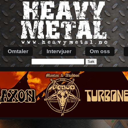
Omtaler
Intervjuer
Om oss
Søk
etter: