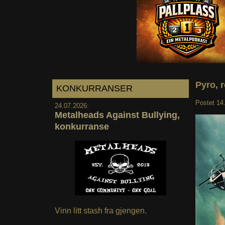
Pyro, 
KONKURRANSER
Postet
14
24.07.2026:
Metalheads Against Bullying,
konkurranse
Vinn litt stash fra gjengen.