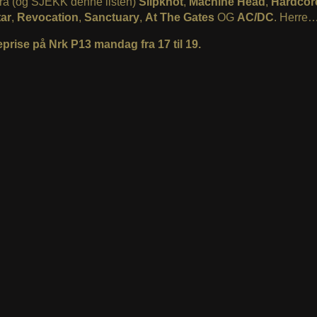
fra (og SJEKK denne listen)
Slipknot
,
Machine Head
,
Hardcor
ar
,
Revocation
,
Sanctuary
,
At The Gates
OG
AC/DC
. Herre
eprise på Nrk P13 mandag fra 17 til 19.