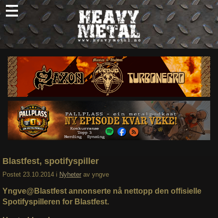
Skip
to
content
Nyheter
Omtaler
Intervjuer
Om oss
Abonner
Søk
etter:
Blastfest, spotifyspiller
Postet
23.10.2014
i
Nyheter
av
yngve
Yngve@Blastfest annonserte nå nettopp den offisielle
Spotifyspilleren for Blastfest.