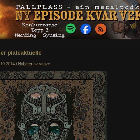
er plateaktuelle
.10.2014
i
Nyheter
av
yngve