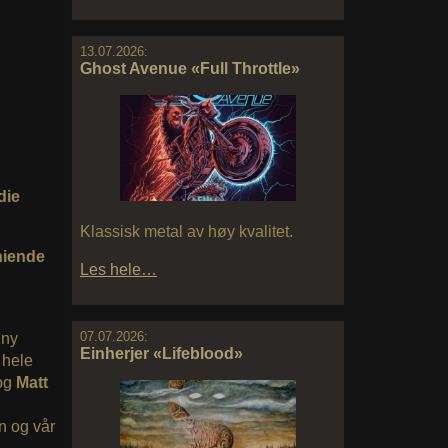
13.07.2026:
Ghost Avenue «Full Throttle»
die
Klassisk metal av høy kvalitet.
niende
Les hele…
07.07.2026:
 ny
Einherjer «Lifeblood»
 hele
 og
Matt
n og vår