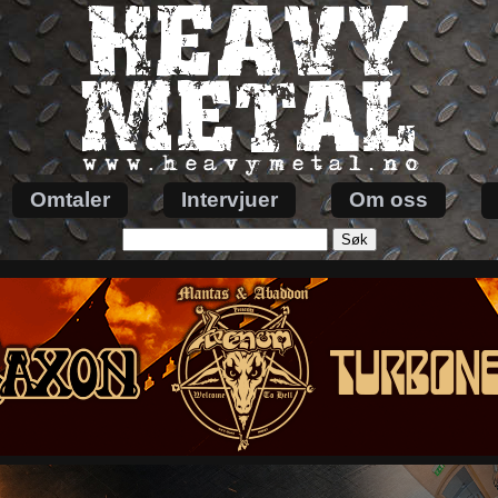
Omtaler
Intervjuer
Om oss
Søk
etter: