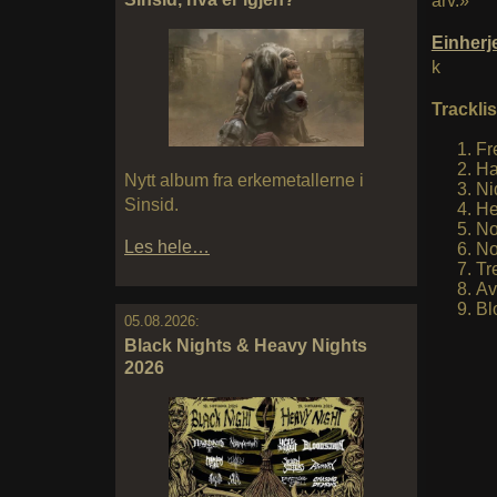
arv.»
Einher
k
Tracklis
Fr
Ha
Nytt album fra erkemetallerne i
Ni
Sinsid.
He
No
Les hele…
No
Tr
Av
Bl
05.08.2026:
Black Nights & Heavy Nights
2026