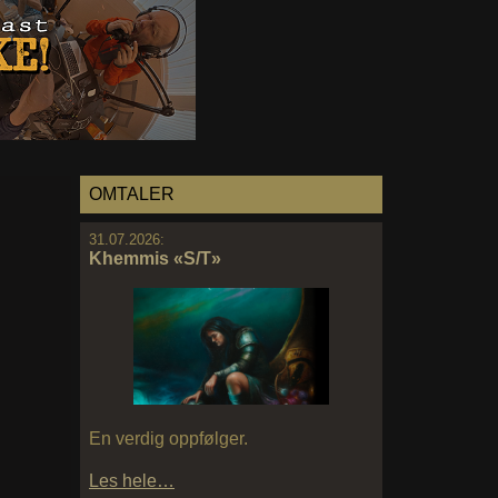
OMTALER
31.07.2026:
Khemmis «S/T»
En verdig oppfølger.
Les hele…