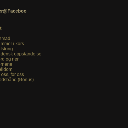
jer@Faceboo
t
:
emad
mmer i kors
dstong
densk oppstandelse
rd og ner
rnene
elldom
 oss, for oss
odsbånd (Bonus)