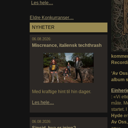
Les hele…
Eldre Konkurranser…
NYHETER
06.08.2026:
Miscreance, italiensk techthrash
kommer 
Recordi
‘Av Oss
album s
Einherj
Med kraftige hint til hin dager.
: «Vi et
Les hele…
måte. Me
startet.
Hyde
er
Av Oss,
06.08.2026:
Sinsid, hva er igjen?