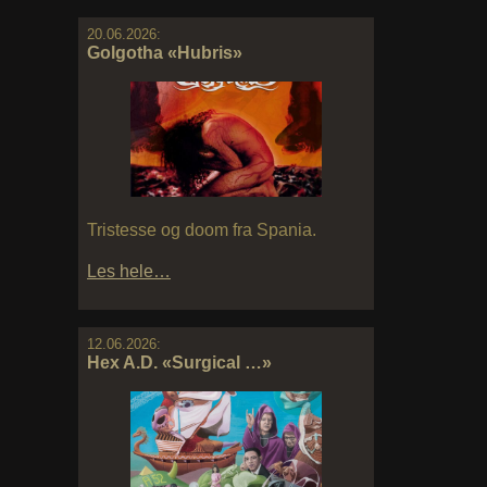
20.06.2026:
Golgotha «Hubris»
Tristesse og doom fra Spania.
Les hele…
12.06.2026:
Hex A.D. «Surgical …»