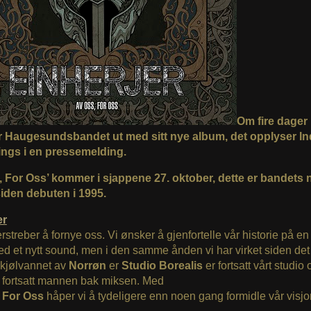
Om fire dager
Haugesundsbandet ut med sitt nye album, det opplyser In
ngs i en pressemelding.
, For Oss’ kommer i sjappene 27. oktober, dette er bandets 
iden debuten i 1995.
er
terstreber å fornye oss. Vi ønsker å gjenfortelle vår historie på en
d et nytt sound, men i den samme ånden vi har virket siden det
 I kjølvannet av
Norrøn
er
Studio Borealis
er fortsatt vårt studio
 fortsatt mannen bak miksen. Med
 For Oss
håper vi å tydeligere enn noen gang formidle vår visjo