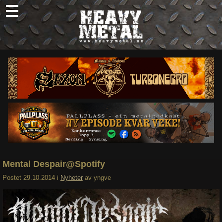
Skip
to
content
Nyheter
Omtaler
Intervjuer
Om oss
Abonner
Søk
etter:
Mental Despair@Spotify
Postet
29.10.2014
i
Nyheter
av
yngve