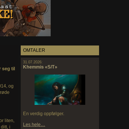
OMTALER
31.07.2026:
Khemmis «S/T»
seg til
014, og
 røde
En verdig oppfølger.
r liten,
Les hele…
itt, i