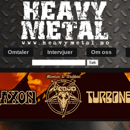
Omtaler
Intervjuer
Om oss
Søk
etter: