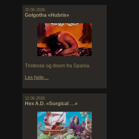
20.06.2026:
Golgotha «Hubris»
Tristesse og doom fra Spania.
Les hele…
12.06.2026:
Hex A.D. «Surgical …»