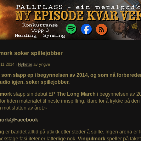
mork søker spillejobber
.11.2014
i
Nyheter
av
yngve
 som slapp ep i begynnelsen av 2014, og som nå forbereder 
tudio igjen, søker spillejobber.
lmork
slapp sin debut EP
The Long March
i begynnelsen av 2
for tiden materialet til neste innspilling, klare for å trykke på den
mot slutten av året.»
mork@Facebook
 er bandet alltid på utkikk etter steder å spille. Ingen arena er fo
ckstage fasiliteter er latterlige nok.
Vingulmork
speller på taket d