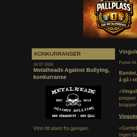
Vingul
KONKURRANSER
Postet
04
24.07.2026:
Metalheads Against Bullying,
Bandet,
konkurranse
å gå i s
«
Vingu
prepper 
knappen 
Vingul
«Samtidig
Vinn litt stash fra gjengen.
ingen ba