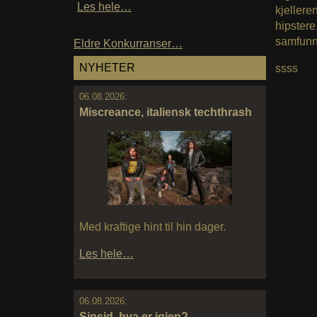
Les hele…
kjellere
hipstere
samfunn
Eldre Konkurranser…
NYHETER
ssss
06.08.2026:
Miscreance, italiensk techthrash
Med kraftige hint til hin dager.
Les hele…
06.08.2026:
Sinsid, hva er igjen?