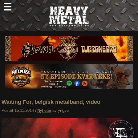
Skip
to
content
Nyheter
Omtaler
Intervjuer
Om oss
Abonner
Søk
etter:
Waiting For, belgisk metalband, video
Postet
16.11.2014
i
Nyheter
av
yngve