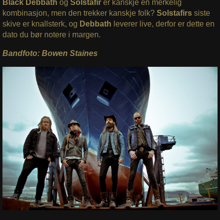
Black Debbath
og
Solstafir
er kanskje en merkelig
kombinasjon, men den trekker kanskje folk?
Solstafirs
siste
skive er knallsterk, og
Debbath
leverer live, derfor er dette en
dato du bør notere i margen.
Bandfoto: Bowen Staines