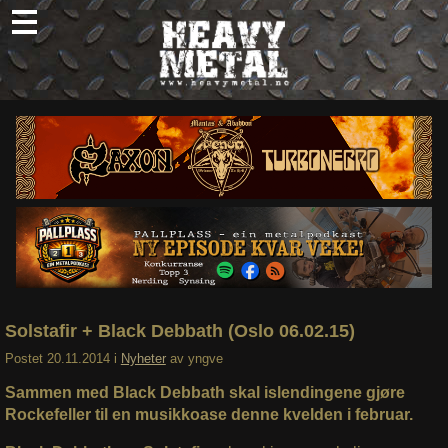
Skip
to
content
Nyheter
Omtaler
Intervjuer
Om oss
Abonner
Søk
etter:
Solstafir + Black Debbath (Oslo 06.02.15)
Postet
20.11.2014
i
Nyheter
av
yngve
Sammen med Black Debbath skal islendingene gjøre
Rockefeller til en musikkoase denne kvelden i februar.