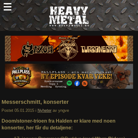
Skip
to
content
Nyheter
Omtaler
Intervjuer
Om oss
Abonner
Søk
etter:
Messerschmitt, konserter
Postet
05.01.2015
i
Nyheter
av
yngve
Doom/stoner-trioen fra Halden er klare med noen
konserter, her får du detaljene: