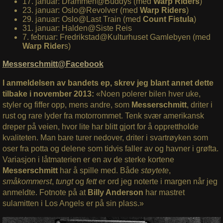
17. januar: Drammen@Buddys (med
Warp Riders
)
23. januar: Oslo@Revolver (med
Warp Riders
)
29. januar: Oslo@Last Train (med
Count Fistula
)
31. januar: Halden@Siste Reis
7. februar: Fredrikstad@Kulturhuset Gamlebyen (med
Warp Rider
s)
Messerschmitt@Facebook
I anmeldelsen av bandets ep, skrev jeg blant annet dette
tilbake i november 2013:
«Noen polerer bilen hver uke,
styler og fiffer opp, mens andre, som
Messerschmitt
, driter i
rust og rare lyder fra motorrommet. Tenk svær amerikansk
dreper på veien, hvor lite har blitt gjort for å opprettholde
kvaliteten. Man bare turer nedover, driter i svartrøyken som
oser fra potta og delene som tidvis faller av og havner i grøfta.
Variasjon i låtmaterien er en av de sterke kortene
Messerschmitt
har å spille med. Både
støytete
,
småkommerst
,
tungt
og
fett
er ord jeg noterte i margen når jeg
anmeldte. Fotnote på at
Billy Anderson
har mastret
sulamitten i Los Angels er på sin plass.»