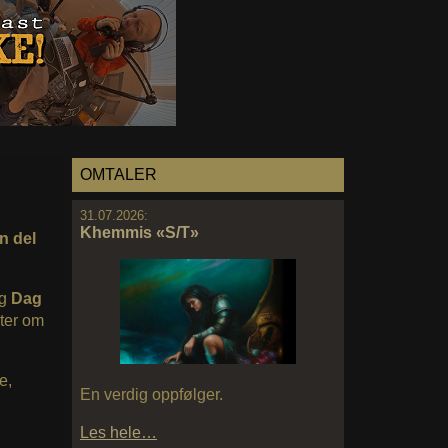
OMTALER
31.07.2026:
Khemmis «S/T»
n del
g
Dag
ter om
e,
En verdig oppfølger.
Les hele…