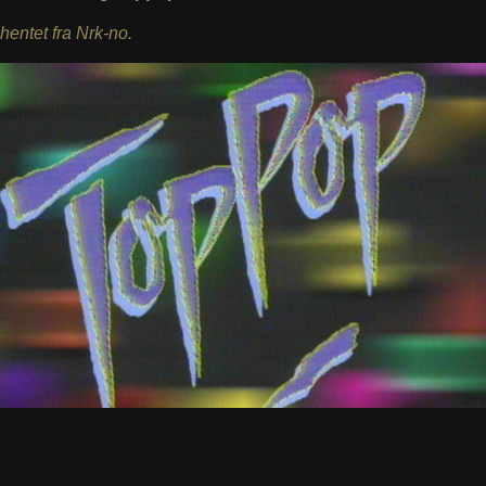
 hentet fra Nrk-no.