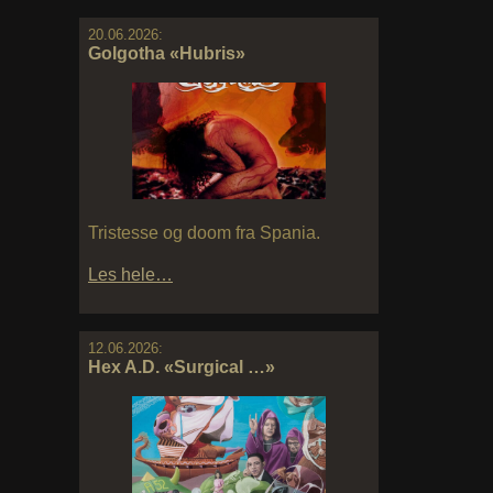
20.06.2026:
Golgotha «Hubris»
Tristesse og doom fra Spania.
Les hele…
12.06.2026:
Hex A.D. «Surgical …»