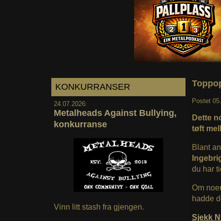
Toppop
KONKURRANSER
Postet
05
24.07.2026:
Metalheads Against Bullying,
Dette n
konkurranse
tøft me
Blant an
Ingebri
du har ti
Om noen 
hadde d
Vinn litt stash fra gjengen.
Sjekk N