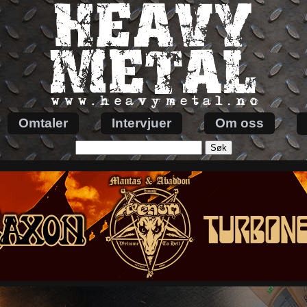
Omtaler
Intervjuer
Om oss
Søk
etter: