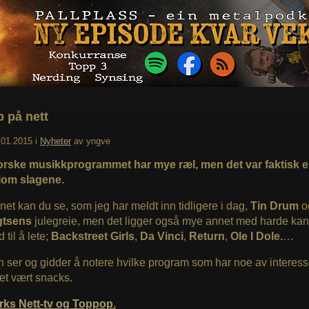
 på nett
.01.2015
i
Nyheter
av
yngve
orske musikkprogrammet har mye ræl, men det var faktisk e
llom slagene.
net kan du se, som jeg har meldt inn tidligere i dag,
Tin Drum
o
gtsens
julegreie, men det ligger også mye annet med harde kan
d til å lete;
Backstreet Girls
,
Da Vinci
,
Return
,
Ole I Dole.
…
ser og gidder å notere hvilke program som har noe av interess
et vært snacks.
rks Nett-tv og Toppop.