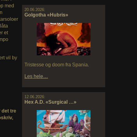
opp med
20.06.2026:
en
Golgotha «Hubris»
tarsoloer
låta
r et
empo
rt vil by
Tristesse og doom fra Spania.
Les hele…
12.06.2026:
Hex A.D. «Surgical …»
det tre
skriv,