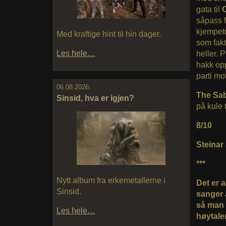
gata til
såpass f
kjempetr
Med kraftige hint til hin dager.
som fakti
Les hele…
heller.
hakk opp
parti mot
06.08.2026:
The Sa
Sinsid, hva er igjen?
på kule 
8/10
Steinar
***
Nytt album fra erkemetallerne i
Det er 
Sinsid.
sanger 
så man 
Les hele…
høytale