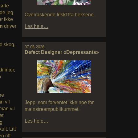
hørte
dde jeg
Overraskende friskt fra heksene.
r ikke
an
driver
Les hele…
d skog,
07.06.2026:
Defect Designer «Depressants»
ilinjer,
n
ne
n vil
Jepp, som forventet ikke noe for
man vil
mainstreampublikummet.
et
Les hele…
og
lt. Litt
 riff