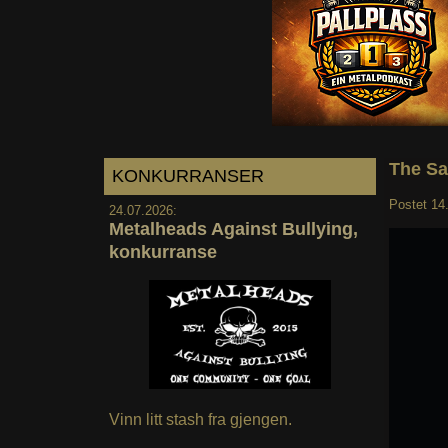
The Sa
KONKURRANSER
Postet
14
24.07.2026:
Metalheads Against Bullying,
konkurranse
Vinn litt stash fra gjengen.