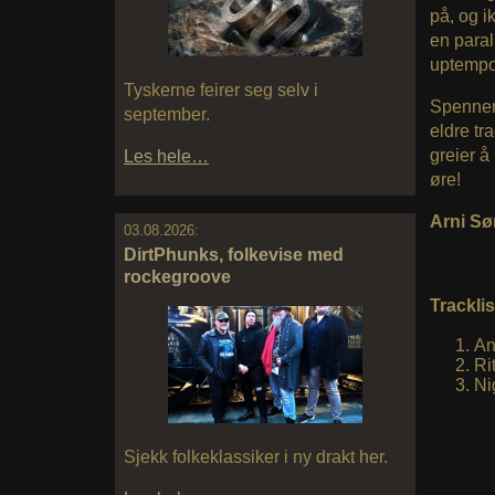
på, og ik
en paral
uptempo 
Tyskerne feirer seg selv i
Spennend
september.
eldre tr
greier å
Les hele…
øre!
Arni Sør
03.08.2026:
DirtPhunks, folkevise med
rockegroove
Tracklis
An
Ri
Ni
Sjekk folkeklassiker i ny drakt her.