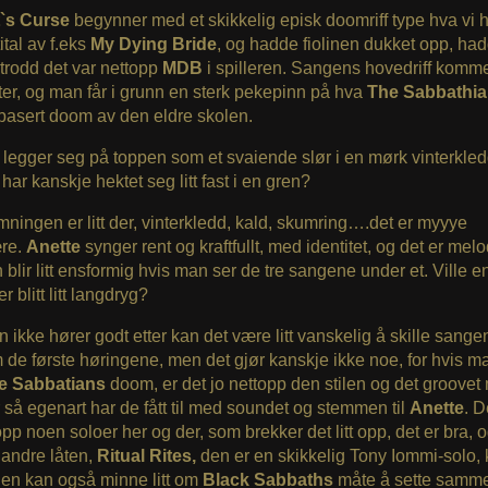
t`s Curse
begynner med et skikkelig episk doomriff type hva vi 
tital av f.eks
My Dying Bride
, og hadde fiolinen dukket opp, ha
trodd det var nettopp
MDB
i spilleren. Sangens hovedriff komme
ter, og man får i grunn en sterk pekepinn på hva
The Sabbathi
fbasert doom av den eldre skolen.
legger seg på toppen som et svaiende slør i en mørk vinterkled
har kanskje hektet seg litt fast i en gren?
mningen er litt der, vinterkledd, kald, skumring….det er myyye
re.
Anette
synger rent og kraftfullt, med identitet, og det er melod
blir litt ensformig hvis man ser de tre sangene under et. Ville e
r blitt litt langdryg?
 ikke hører godt etter kan det være litt vanskelig å skille sange
de første høringene, men det gjør kanskje ikke noe, for hvis ma
e Sabbatians
doom, er det jo nettopp den stilen og det groovet 
r så egenart har de fått til med soundet og stemmen til
Anette
. D
pp noen soloer her og der, som brekker det litt opp, det er bra, 
 andre låten,
Ritual Rites,
den er en skikkelig Tony Iommi-solo, ku
ngen kan også minne litt om
Black Sabbaths
måte å sette sammen