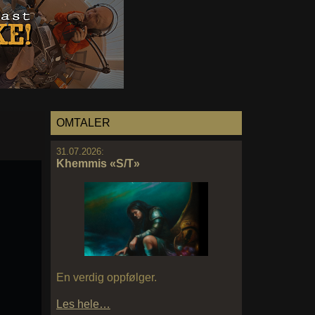
OMTALER
31.07.2026:
Khemmis «S/T»
En verdig oppfølger.
Les hele…