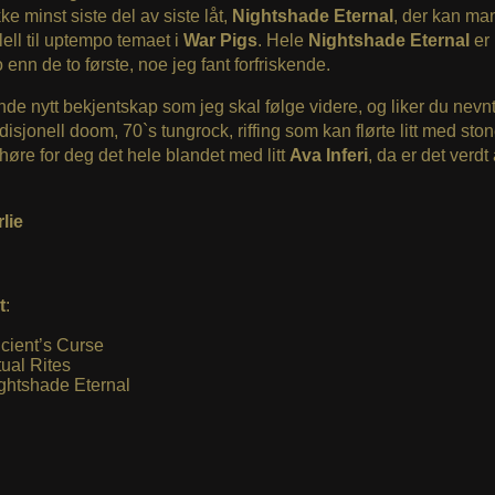
ke minst siste del av siste låt,
Nightshade Eternal
, der kan man
lell til uptempo temaet i
War Pigs
. Hele
Nightshade Eternal
er 
enn de to første, noe jeg fant forfriskende.
e nytt bekjentskap som jeg skal følge videre, og liker du nevn
adisjonell doom, 70`s tungrock, riffing som kan flørte litt med ston
 høre for deg det hele blandet med litt
Ava Inferi
, da er det verdt å
lie
t
:
cient’s Curse
tual Rites
ghtshade Eternal