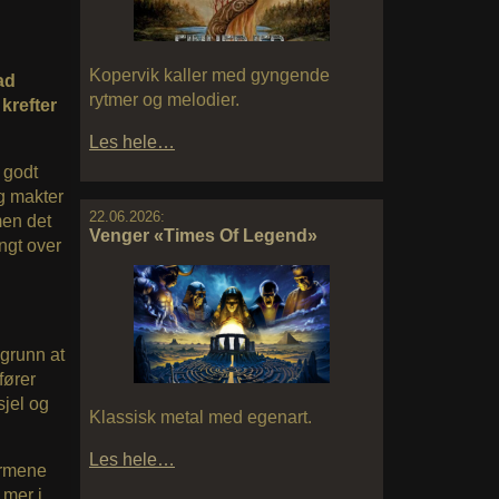
Kopervik kaller med gyngende
ad
rytmer og melodier.
krefter
Les hele…
 godt
og makter
22.06.2026:
men det
Venger «Times Of Legend»
angt over
 grunn at
fører
sjel og
Klassisk metal med egenart.
Les hele…
ormene
 mer i