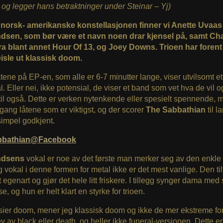
og legger hans betraktninger under Steinar – Yj)
 norsk- amerikanske konstellasjonen finner vi Anette Uvaas
dsen, som bør være et navn noen drar kjensel på, samt Ch
fra blant annet Hour Of 13, og Joey Downs. Trioen har forent 
eisle ut klassisk doom.
åtene på EP-en, som alle er 6-7 minutter lange, viser utvilsomt et
l. Eller nei, ikke potensial, de viser et band som vet hva de vil 
 til også. Dette er verken nytenkende eller spesielt spennende, 
gang låtene som er viktigst, og der scorer
The Sabbathian
til l
impel godkjent.
bbathian@Facebook
ndsens
vokal er noe av det første man merker seg av den enkle
g vokal i denne formen for metal ikke er det mest vanlige. Den til
tt egenart og gjør det hele litt friskere. I tillegg synger dama med 
e, og hun er helt klart en styrke for trioen.
 sier doom, mener jeg klassisk doom og ikke de mer ekstreme f
 av black eller death, og heller ikke funeral-versjonen. Dette er