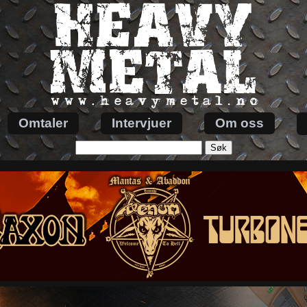
Omtaler
Intervjuer
Om oss
Søk
etter: