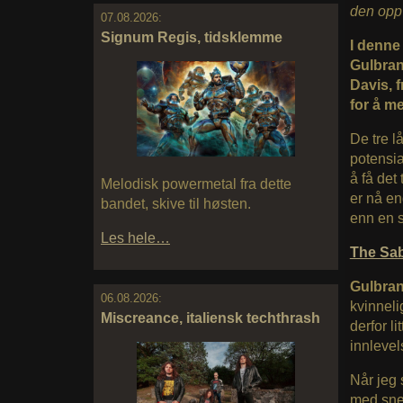
den opp 
07.08.2026:
Signum Regis, tidsklemme
I denne
Gulbran
Davis, 
for å m
De tre l
potensia
å få det
Melodisk powermetal fra dette
er nå en
bandet, skive til høsten.
enn en s
Les hele…
The Sa
Gulbra
06.08.2026:
kvinneli
Miscreance, italiensk techthrash
derfor li
innlevels
Når jeg
med snev