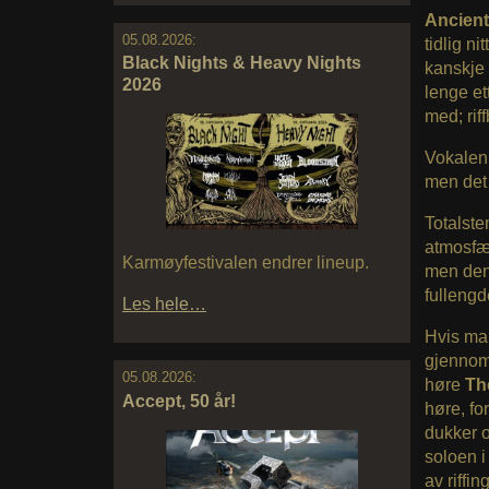
Ancien
05.08.2026:
tidlig nit
Black Nights & Heavy Nights
kanskje 
2026
lenge et
med; rif
Vokalen 
men det 
Totalste
atmosfæ
Karmøyfestivalen endrer lineup.
men den 
fullengde
Les hele…
Hvis man
gjennom 
05.08.2026:
høre
Th
Accept, 50 år!
høre, fo
dukker o
soloen i
av riffi