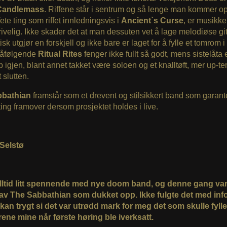
Candlemass
. Riffene står i sentrum og så lenge man kommer 
ete ting som riffet innledningsvis i
Ancient`s Curse
, er musikk
ivelig. Ikke skader det at man dessuten vet å lage melodiøse gi
sk utgjør en forskjell og ikke bare er laget for å fylle et tomrom i 
 Påfølgende
Ritual Rites
fenger ikke fullt så godt, mens sistelåta e
 igjen, blant annet takket være soloen og et knalltøft, mer up-t
 slutten.
bbathian
framstår som et drevent og stilsikkert band som garante
ting framover dersom prosjektet holdes i live.
 Selstø
alltid litt spennende med nye doom band, og denne gang var 
av The Sabbathian som dukket opp. Ikke fulgte det med info
kan trygt si det var utrødd mark for meg det som skulle fylle
rene mine når første høring ble iverksatt.