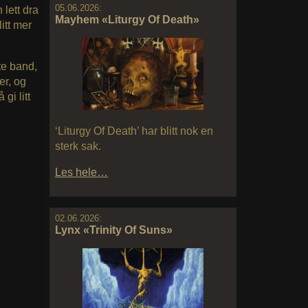
05.06.2026:
 lett dra
Mayhem «Liturgy Of Death»
litt mer
te band,
er, og
 gi litt
‘Liturgy Of Death’ har blitt nok en
sterk sak.
Les hele…
02.06.2026:
Lynx «Trinity Of Suns»