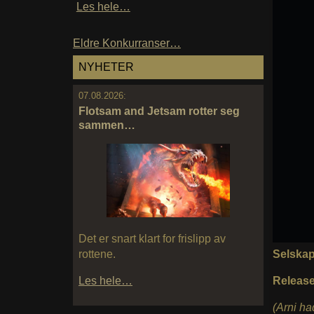
Les hele…
Eldre Konkurranser…
NYHETER
07.08.2026:
Flotsam and Jetsam rotter seg
sammen…
Det er snart klart for frislipp av
Selska
rottene.
Releas
Les hele…
(Arni ha