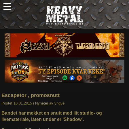
Skip
to
content
Nyheter
Omtaler
Intervjuer
Om oss
Abonner
Søk
etter:
Escapetor , promosnutt
Postet
18.01.2015
i
Nyheter
av
yngve
Bandet har mekket en snutt med litt studio- og
livemateriale, låten under er ‘Shadow’.