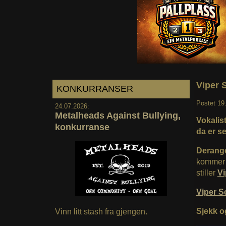
Viper S
KONKURRANSER
Postet
19
24.07.2026:
Metalheads Against Bullying,
Vokalist
konkurranse
da er s
Deran
kommer 2
stiller
Vi
Viper 
Sjekk o
Vinn litt stash fra gjengen.