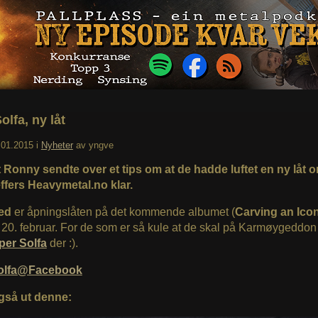
olfa, ny låt
.01.2015
i
Nyheter
av
yngve
 Ronny sendte over et tips om at de hadde luftet en ny låt o
effers Heavymetal.no klar.
ged
er åpningslåten på det kommende albumet (
Carving an Ico
0. februar. For de som er så kule at de skal på Karmøygeddon i
per Solfa
der :).
Solfa@Facebook
gså ut denne: