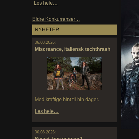
Les hele…
Eldre Konkurranser…
NYHETER
06.08.2026:
Miscreance, italiensk techthrash
Med kraftige hint til hin dager.
Les hele…
06.08.2026:
Sinsid, hva er igjen?