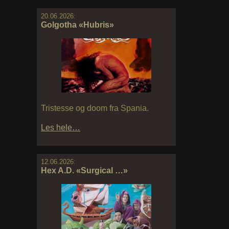
20.06.2026:
Golgotha «Hubris»
Tristesse og doom fra Spania.
Les hele…
12.06.2026:
Hex A.D. «Surgical …»