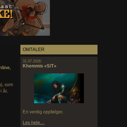
OMTALER
31.07.2026:
Khemmis «S/T»
nline,
n
), som
 år,
En verdig oppfølger.
Les hele…