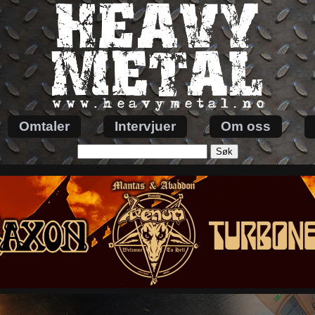
Omtaler
Intervjuer
Om oss
Søk
etter: