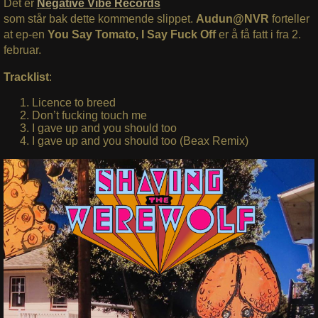
Det er
Negative Vibe Records
som står bak dette kommende slippet.
Audun@NVR
forteller
at ep-en
You Say Tomato, I Say Fuck Off
er å få fatt i fra 2.
februar.
Tracklist
:
Licence to breed
Don’t fucking touch me
I gave up and you should too
I gave up and you should too (Beax Remix)