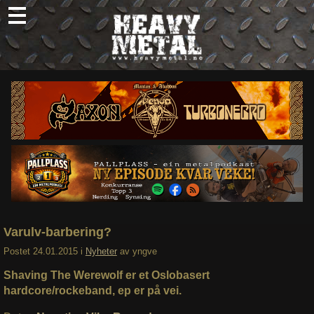
Skip
to
content
Nyheter
Omtaler
Intervjuer
Om oss
Abonner
Søk
etter:
Varulv-barbering?
Postet
24.01.2015
i
Nyheter
av
yngve
Shaving The Werewolf er et Oslobasert
hardcore/rockeband, ep er på vei.