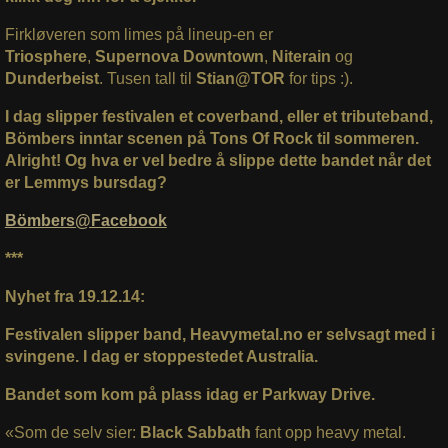
Firkløveren som limes på lineup-en er
Triosphere
,
Supernova Downtown
,
Niterain
og
Dunderbeist
. Tusen tall til
Stian@TOR
for tips :).
I dag slipper festivalen et coverband, eller et tributeband,
Bömbers inntar scenen på Tons Of Rock til sommeren.
Alright! Og hva er vel bedre å slippe dette bandet når det
er Lemmys bursdag?
Bömbers@Facebook
***
Nyhet fra 19.12.14:
Festivalen slipper band, Heavymetal.no er selvsagt med i
svingene. I dag er stoppestedet Australia.
Bandet som kom på plass idag er Parkway Drive.
«Som de selv sier:
Black Sabbath
fant opp heavy metal.