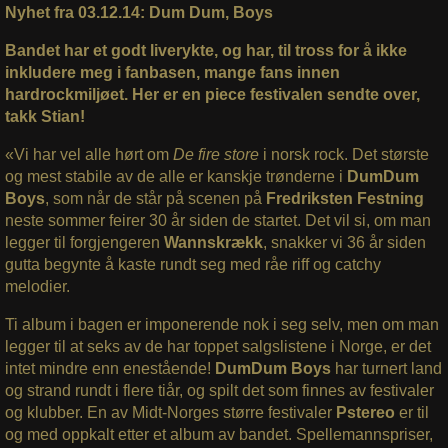
Nyhet fra 03.12.14: Dum Dum, Boys
Bandet har et godt liverykte, og har, til tross for å ikke
inkludere meg i fanbasen, mange fans innen
hardrockmiljøet. Her er en piece festivalen sendte over,
takk Stian!
«Vi har vel alle hørt om
De fire store
i norsk rock. Det største
og mest stabile av de alle er kanskje trønderne i
DumDum
Boys
, som når de står på scenen på
Fredriksten Festning
neste sommer feirer 30 år siden de startet. Det vil si, om man
legger til forgjengeren
Wannskrækk
, snakker vi 36 år siden
gutta begynte å kaste rundt seg med råe riff og catchy
melodier.
Ti album i bagen er imponerende nok i seg selv, men om man
legger til at seks av de har toppet salgslistene i Norge, er det
intet mindre enn enestående!
DumDum Boys
har turnert land
og strand rundt i flere tiår, og spilt det som finnes av festivaler
og klubber. En av Midt-Norges større festivaler
Pstereo
er til
og med oppkalt etter et album av bandet. Spellemannspriser,