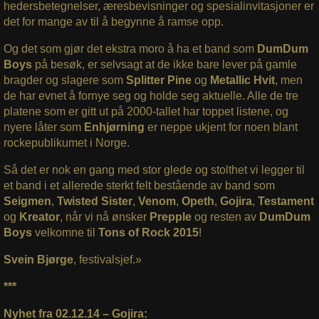
hedersbetegnelser, æresbevisninger og spesialinvitasjoner er
det for mange av til å begynne å ramse opp.
Og det som gjør det ekstra moro å ha et band som
DumDum
Boys
på besøk, er selvsagt at de ikke bare lever på gamle
bragder og slagere som
Splitter Pine
og
Metallic Hvit
, men
de har evnet å fornye seg og holde seg aktuelle. Alle de tre
platene som er gitt ut på 2000-tallet har toppet listene, og
nyere låter som
Enhjørning
er neppe ukjent for noen blant
rockepublikumet i Norge.
Så det er nok en gang med stor glede og stolthet vi legger til
et band i et allerede sterkt felt bestående av band som
Seigmen
,
Twisted Sister
,
Venom
,
Opeth
,
Gojira
,
Testament
og
Kreator
, når vi nå ønsker
Prepple
og resten av
DumDum
Boys
velkomne til
Tons of Rock 2015
!
Svein Bjørge
, festivalsjef.»
***
Nyhet fra 02.12.14 – Gojira: