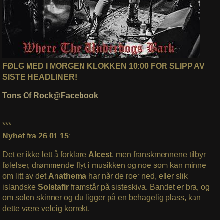
FØLG MED I MORGEN KLOKKEN 10:00 FOR SLIPP AV
SISTE HEADLINER!
Tons Of Rock@Facebook
***
Nyhet fra 26.01.15
:
Det er ikke lett å forklare
Alcest
, men franskmennene tilbyr
følelser, drømmende flyt i musikken og noe som kan minne
om litt av det
Anathema
har når de roer ned, eller slik
islandske
Solstafir
framstår på sisteskiva. Bandet er bra, og
om solen skinner og du ligger på en behagelig plass, kan
dette være veldig korrekt.