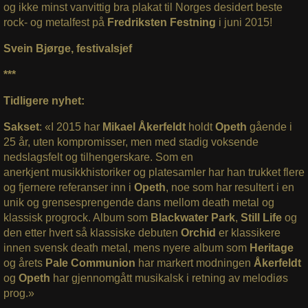
og ikke minst vanvittig bra plakat til Norges desidert beste
rock- og metalfest på
Fredriksten Festning
i juni 2015!
Svein Bjørge, festivalsjef
***
Tidligere nyhet:
Sakset
: «I 2015 har
Mikael Åkerfeldt
holdt
Opeth
gående i
25 år, uten kompromisser, men med stadig voksende
nedslagsfelt og tilhengerskare. Som en
anerkjent musikkhistoriker og platesamler har han trukket flere
og fjernere referanser inn i
Opeth
, noe som har resultert i en
unik og grensesprengende dans mellom death metal og
klassisk progrock. Album som
Blackwater Park
,
Still Life
og
den etter hvert så klassiske debuten
Orchid
er klassikere
innen svensk death metal, mens nyere album som
Heritage
og årets
Pale Communion
har markert modningen
Åkerfeldt
og
Opeth
har gjennomgått musikalsk i retning av melodiøs
prog.»