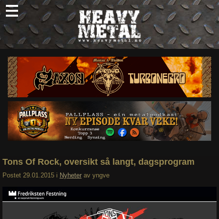
Skip
to
content
Nyheter
Omtaler
Intervjuer
Om oss
Abonner
Søk
etter:
Tons Of Rock, oversikt så langt, dagsprogram
Postet
29.01.2015
i
Nyheter
av
yngve