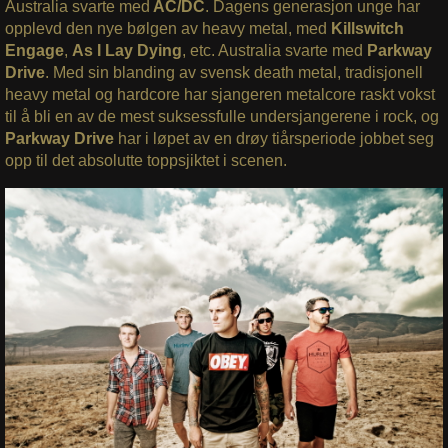
Australia svarte med
AC/DC
. Dagens generasjon unge har
opplevd den nye bølgen av heavy metal, med
Killswitch
Engage
,
As I Lay Dying
, etc. Australia svarte med
Parkway
Drive
. Med sin blanding av svensk death metal, tradisjonell
heavy metal og hardcore har sjangeren metalcore raskt vokst
til å bli en av de mest suksessfulle undersjangerene i rock, og
Parkway Drive
har i løpet av en drøy tiårsperiode jobbet seg
opp til det absolutte toppsjiktet i scenen.