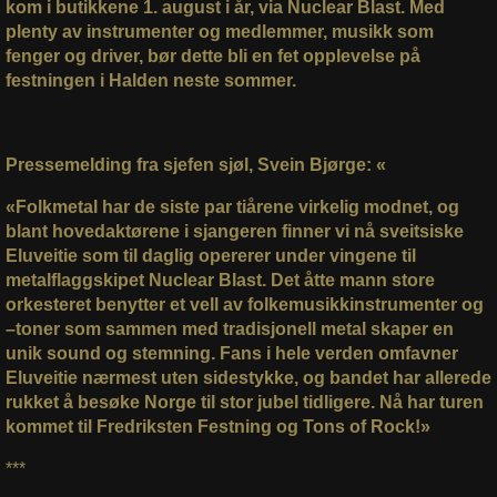
kom i butikkene 1. august i år, via
Nuclear Blast
. Med
plenty av instrumenter og medlemmer, musikk som
fenger og driver, bør dette bli en fet opplevelse på
festningen i Halden neste sommer.
Pressemelding fra sjefen sjøl, Svein Bjørge: «
«Folkmetal har de siste par tiårene virkelig modnet, og
blant hovedaktørene i sjangeren finner vi nå sveitsiske
Eluveitie
som til daglig opererer under vingene til
metalflaggskipet
Nuclear Blast
. Det åtte mann store
orkesteret benytter et vell av folkemusikkinstrumenter og
–toner som sammen med tradisjonell metal skaper en
unik sound og stemning. Fans i hele verden omfavner
Eluveitie
nærmest uten sidestykke, og bandet har allerede
rukket å besøke Norge til stor jubel tidligere. Nå har turen
kommet til
Fredriksten Festning
og
Tons of Rock
!»
***