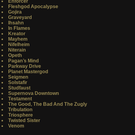
Enforcer
Fleshgod Apocalypse
Gojira
Graveyard
Ihsahn
In Flames
Kreator
Mayhem
Nifelheim
Niterain
Opeth
Pagan’s Mind
Parkway Drive
Planet Mastergod
Seigmen
Solstafir
Studfaust
Supernova Downtown
Testament
The Good, The Bad And The Zugly
Tribulation
Triosphere
Twisted Sister
Venom