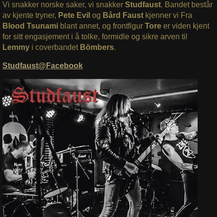
Vi snakker norske saker, vi snakker
Studfaust
. Bandet består
av kjente tryner,
Pete Evil
og
Bård Faust
kjenner vi Fra
Blood
Tsunami
blant annet, og frontfigur
Tore
er viden kjent
for sitt engasjement i å tolke, formidle og sikre arven til
Lemmy
i coverbandet
Bömbers
.
Studfaust@Facebook