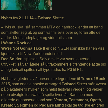
Nyhet fra 21.11.14 – Twisted Sister:
«Hvis du skal slå sammen MTV og hardrock, er det ett band
som skiller seg ut, og som var milevis over og foran alle de
andre. Med landeplager og videohits som
I Wanna Rock
og
We’re Not Gonna Take It
er det INGEN som ikke har en viss
kjennskap til New York-bandet med
Dee Snider
i spissen. Selv om de var svært outrerte i
uttrykket, så var låtene så ultrakommersielt fengende at de slo
an og fortsatt spilles i all type radio, fra P3 til P1.
Nå har vi gleden av å presentere legendene til
Tons of Rock
2015
, som eneste norske arrangør!
Twisted Sister
står øverst
på plakatene til hvlken som helst festival i verden, og velger
noen utvalgte festivaler å spille hvert år. Sammen med
allerede annonserte band som
Venom
,
Testament
,
Opeth
,
Kreator
,
Seigmen
og
Pagan’s Mind
skal de utgjøre en bred