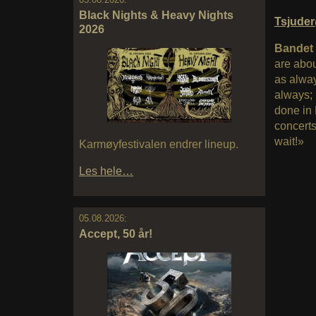
Black Nights & Heavy Nights
Tsjude
2026
Bandet l
are abou
as alway
always; 
done in 
concerts
wait!»
Karmøyfestivalen endrer lineup.
Les hele…
05.08.2026:
Accept, 50 år!