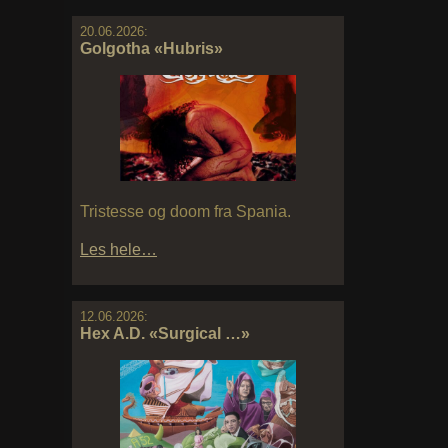
20.06.2026:
Golgotha «Hubris»
Tristesse og doom fra Spania.
Les hele…
12.06.2026:
Hex A.D. «Surgical …»