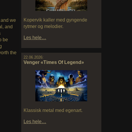
Kopervik kaller med gyngende
, and we
rytmer og melodier.
l, and
s
Les hele…
o be
g
orth the
22.06.2026:
Venger «Times Of Legend»
Klassisk metal med egenart.
Les hele…