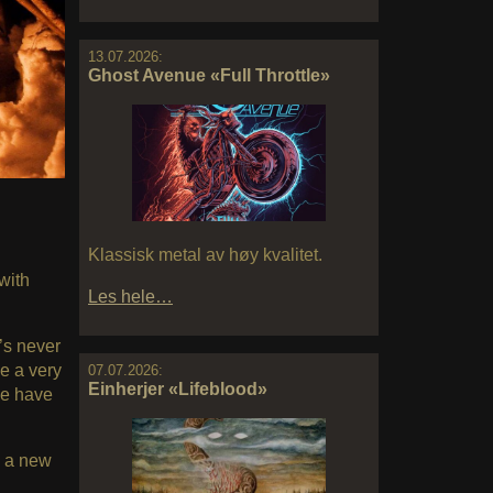
13.07.2026:
Ghost Avenue «Full Throttle»
Klassisk metal av høy kvalitet.
with
Les hele…
e’s never
e a very
07.07.2026:
Einherjer «Lifeblood»
We have
d a new