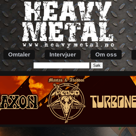
Omtaler
Intervjuer
Om oss
Søk
etter: