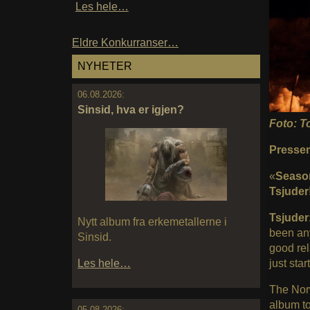
Les hele…
Eldre Konkurranser…
NYHETER
06.08.2026:
Sinsid, hva er igjen?
Foto: 
Pressem
«
Season
Tsjuder
Tsjuder
Nytt album fra erkemetallerne i
been any
Sinsid.
good rel
just sta
Les hele…
The Norw
album to
05.08.2026: