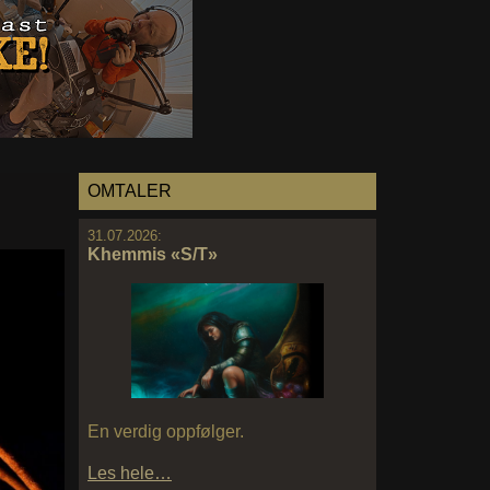
OMTALER
31.07.2026:
Khemmis «S/T»
En verdig oppfølger.
Les hele…