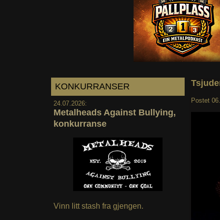
Tsjude
KONKURRANSER
Postet
06
24.07.2026:
Metalheads Against Bullying,
konkurranse
Vinn litt stash fra gjengen.