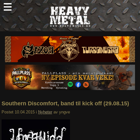
Skip
to
content
Nyheter
Omtaler
Intervjuer
Om oss
Abonner
Søk
etter:
Southern Discomfort, band til kick off (29.08.15)
Postet
10.04.2015
i
Nyheter
av
yngve