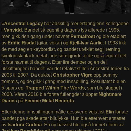
«
Ancestral Legacy
har adskillig mer erfaring enn kollegaene
i
Vanvidd
. Bandet så egentlig dagens lys allerede i 1995,
men gikk den gang under navnet
Permafrost
og ble etablert
av
Eddie Risdal
(gitar, vokal) og
Kjell-Ivar Aarlie
. I 1998 fikk
de med seg en keybordist, og bandet utviklet seg i retning
symfonisk black metal, noe som gjorde at de også endret det
første navnet til dagens. Etter fire demoer og en del
utskiftninger i bandet, var det relativt stille i Ancestral-leiren fra
2003 til 2007. Da dukket
Christopher Vigre
opp som ny
trommis, og de gikk i gang med innspilling. Resultatet ble en
5-spors ep,
Trapped Within The Words
, som ble sluppet i
2008. Våren 2010 ble første fullengder sluppet
Nightmare
Diaries
på
Femme Metal Records
.
Etter denne innspillingen måtte dessverre vokalist
Elin
forlate
bandet pga skade etter bilulykke. Hun ble etterhvert erstattet
av
Isadora Cortina
. En ny bassist ble også funnet i form av