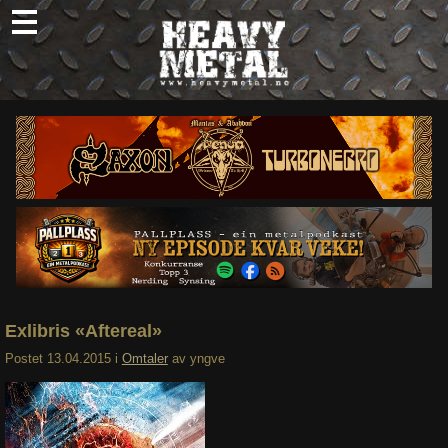
Skip
to
content
Nyheter
Omtaler
Intervjuer
Om oss
Abonner
Søk
etter:
Exlibris «Aftereal»
Postet
13.04.2015
i
Omtaler
av
yngve