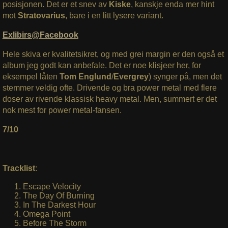
posisjonen. Det er et snev av
Kiske
, kanskje enda mer hint
mot
Stratovarius
, bare i en litt lysere variant.
Exlibirs@Facebook
Hele skiva er kvalitetsikret, og med grei margin er den også et
album jeg godt kan anbefale. Det er noe klisjeer her, for
eksempel låten
Tom Englund
/
Evergrey
) synger på, men det
stemmer veldig ofte. Drivende og bra power metal med flere
doser av rivende klassisk heavy metal. Men, summert er det
nok mest for power metal-fansen.
7/10
Tracklist
:
Escape Velocity
The Day Of Burning
In The Darkest Hour
Omega Point
Before The Storm