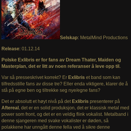
Selskap
: MetalMind Productions
Release
: 01.12.14
Polske Exlibris er for fans av Dream Thater, Maiden og
Masterplan, det er litt av noen referanser å leve opp til.
Var så presseskrivet korrekt? Er
Exlibris
et band som kan
tilfredsstille fans av disse tre? Eller enda viktigere, klarer de å
stå på egne ben og tiltrekke seg nye/egne fans?
Det er absolutt et høyt nivå på det
Exlibris
presenterer på
Aftereal
, det er en solid produksjon, det er klassisk metal med
power som front, og det er en veldig flink vokalist. Metalband i
denne sjangeren med svake vokalister er døden, så
polakkene har unngått denne fella ved å sikre denne