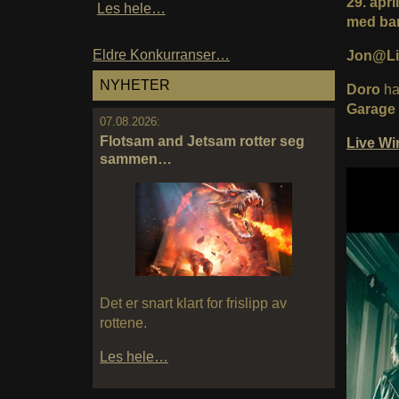
29. apr
Les hele…
med ban
Eldre Konkurranser…
Jon@Li
NYHETER
Doro
ha
Garage
07.08.2026:
Flotsam and Jetsam rotter seg
Live W
sammen…
Det er snart klart for frislipp av
rottene.
Les hele…