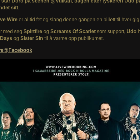
il står Doro på scenen @Vulkan, dagen etter tyskeren Udo p
det sitt.
ve Wire
er alltid fet og slang denne gangen en billett til hver gig 
r med seg
Spirtfire
og
Screams Of Scarlet
som support,
Udo
h
 Days
og
Sister Sin
til å varme opp publikumet.
ire@Facebook