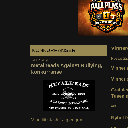
Vinnere
KONKURRANSER
Postet
22
24.07.2026:
Metalheads Against Bullying,
Vinner a
konkurranse
Vinner a
Gratuler
Tusen t
***
Nyhet fr
Vinn litt stash fra gjengen.