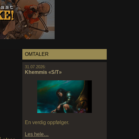
OMTALER
31.07.2026:
Khemmis «S/T»
En verdig oppfølger.
Les hele…