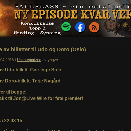
 av billetter til Udo og Doro (Oslo)
.04.2015
i
Uncategorized
av
yngve
v Udo billett: Geir Inge Sole
v Doro-billett: Terje Nygård
er til begge!
akk til Jon@Live Wire for fete premier!
a 22.03.15: