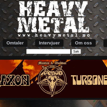
Omtaler
Intervjuer
Om oss
Søk
etter: