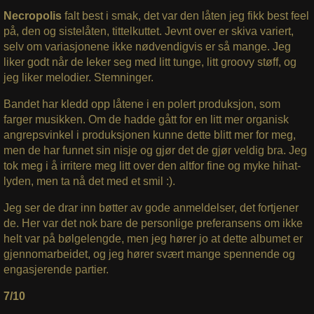
Necropolis
falt best i smak, det var den låten jeg fikk best feel
på, den og sistelåten, tittelkuttet. Jevnt over er skiva variert,
selv om variasjonene ikke nødvendigvis er så mange. Jeg
liker godt når de leker seg med litt tunge, litt groovy støff, og
jeg liker melodier. Stemninger.
Bandet har kledd opp låtene i en polert produksjon, som
farger musikken. Om de hadde gått for en litt mer organisk
angrepsvinkel i produksjonen kunne dette blitt mer for meg,
men de har funnet sin nisje og gjør det de gjør veldig bra. Jeg
tok meg i å irritere meg litt over den altfor fine og myke hihat-
lyden, men ta nå det med et smil :).
Jeg ser de drar inn bøtter av gode anmeldelser, det fortjener
de. Her var det nok bare de personlige preferansens om ikke
helt var på bølgelengde, men jeg hører jo at dette albumet er
gjennomarbeidet, og jeg hører svært mange spennende og
engasjerende partier.
7/10