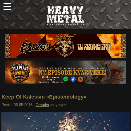
Skip
to
content
Nyheter
Omtaler
Intervjuer
Om oss
Abonner
Søk
etter:
Keep Of Kalessin «Epistemology»
Postet
06.05.2015
i
Omtaler
av
yngve