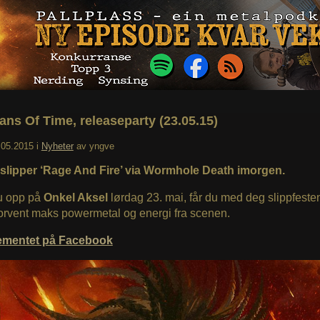
ans Of Time, releaseparty (23.05.15)
.05.2015
i
Nyheter
av
yngve
slipper ‘Rage And Fire’ via Wormhole Death imorgen.
u opp på
Onkel Aksel
lørdag 23. mai, får du med deg slippfesten
orvent maks powermetal og energi fra scenen.
ementet på Facebook