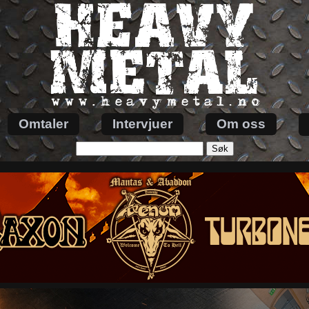
Omtaler
Intervjuer
Om oss
Søk
etter: