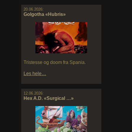
20.06.2026:
Golgotha «Hubris»
Tristesse og doom fra Spania.
Les hele…
12.06.2026:
Hex A.D. «Surgical …»