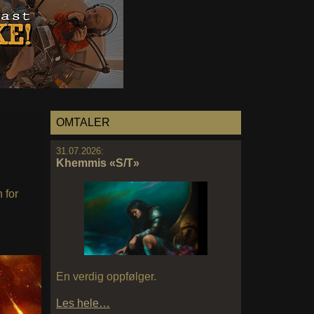
OMTALER
31.07.2026:
Khemmis «S/T»
 for
En verdig oppfølger.
Les hele…