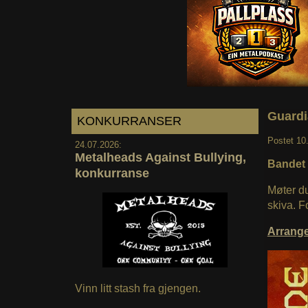
Guardi
KONKURRANSER
Postet
10
24.07.2026:
Metalheads Against Bullying,
Bandet 
konkurranse
Møter d
skiva. F
Arrang
Vinn litt stash fra gjengen.