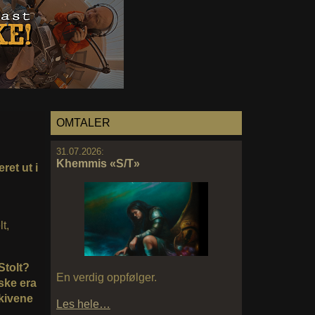
OMTALER
31.07.2026:
Khemmis «S/T»
ret ut i
t,
Stolt?
En verdig oppfølger.
ske era
skivene
Les hele…