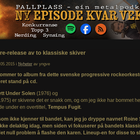
re-release av to klassiske skiver
.05.2015
i
Nyheter
av
yngve
 kommer to album fra dette svenske progressive rockeorkeste
ret stand på cd.
ytt Under Solen
(1976) og
975) er skivene det er snakk om, og om jeg ikke har bommet hel
de under en overtittel,
Tempus Fugit
.
som ikke kjenner til bandet, kan jeg jo dryppe navnet Roine 
ikke delaktig idag, men siden vi fokuserer på bandets klassi
det null problem å flashe den karen. Lineup-en for disse to 