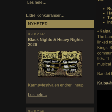
Les hele…
Ro
Ha
Eldre Konkurranser…
To
In
NYHETER
«
Kaipa
05.08.2026:
The band
Black Nights & Heavy Nights
linked to
2026
Kings, S
communi
90s. Th
musical
Bandet k
Kaipa@
Karmøyfestivalen endrer lineup.
Les hele…
05.08.2026: