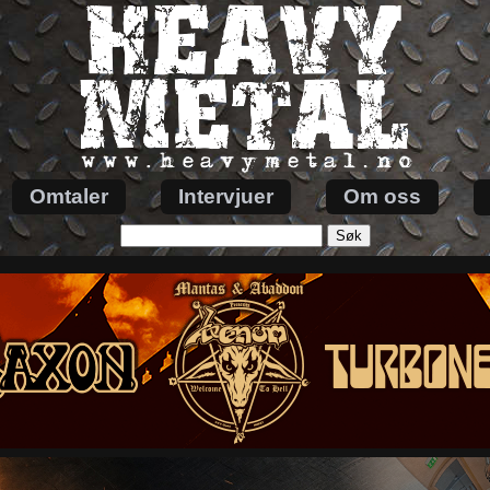
Omtaler
Intervjuer
Om oss
Søk
etter: