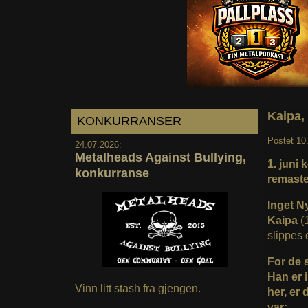
Kaipa, 
KONKURRANSER
Postet
10
24.07.2026:
Metalheads Against Bullying,
1. juni
konkurranse
remaste
Inget N
Kaipa
(1
slippes 
For de 
Han er 
Vinn litt stash fra gjengen.
her, er 
var: