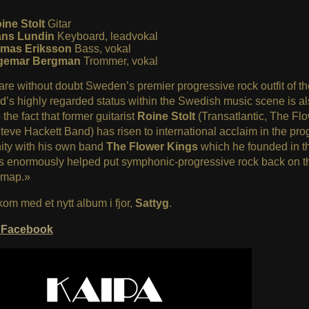
ine Stolt
Gitar
ns Lundin
Keyboard, leadvokal
mas Eriksson
Bass, vokal
gemar Bergman
Trommer, vokal
are without doubt Sweden’s premier progressive rock outfit of t
’s highly regarded status within the Swedish music scene is a
 the fact that former guitarist
Roine Stolt
(Transatlantic, The Fl
teve Hackett Band) has risen to international acclaim in the pro
ty with his own band
The Flower Kings
which he founded in t
is enormously helped put symphonic-progressive rock back on t
 map.»
om med et nytt album i fjor,
Sattyg
.
Facebook