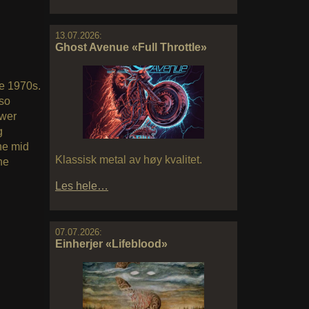
13.07.2026:
Ghost Avenue «Full Throttle»
he 1970s.
lso
ower
g
he mid
Klassisk metal av høy kvalitet.
he
Les hele…
07.07.2026:
Einherjer «Lifeblood»