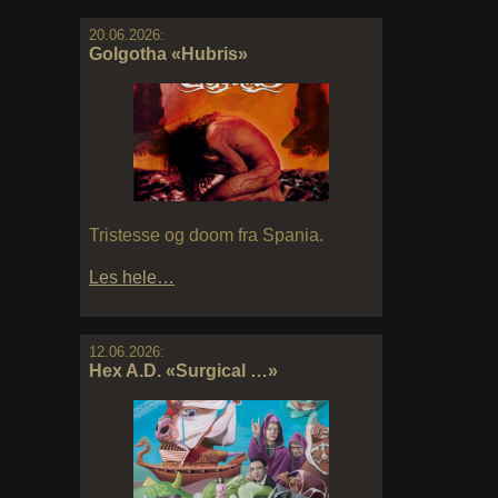
20.06.2026:
Golgotha «Hubris»
Tristesse og doom fra Spania.
Les hele…
12.06.2026:
Hex A.D. «Surgical …»