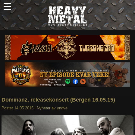
Skip
to
content
Nyheter
Omtaler
Intervjuer
Om oss
Abonner
Søk
etter:
Dominanz, releasekonsert (Bergen 16.05.15)
Postet
14.05.2015
i
Nyheter
av
yngve