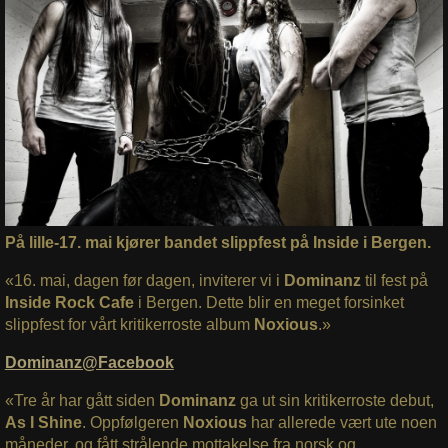
På lille-17. mai kjører bandet slippfest på Inside i Bergen.
«16. mai, dagen før dagen, inviterer vi i
Dominanz
til fest på
Inside Rock Cafe
i Bergen. Dette blir en meget forsinket
slippfest for vårt kritikerroste album
Noxious
.»
Dominanz@Facebook
«Tre år har gått siden
Dominanz
ga ut sin kritikerroste debut,
As I Shine
. Oppfølgeren
Noxious
har allerede vært ute noen
måneder, og fått strålende mottakelse fra norsk og