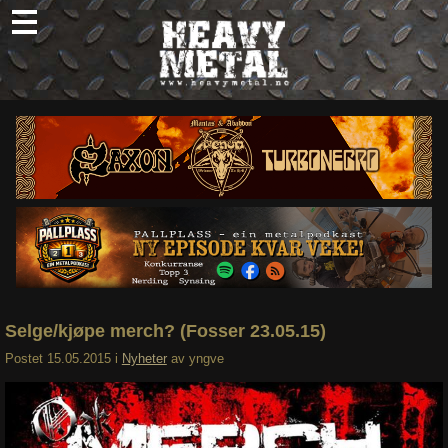
Skip
to
content
Nyheter
Omtaler
Intervjuer
Om oss
Abonner
Søk
etter:
Selge/kjøpe merch? (Fosser 23.05.15)
Postet
15.05.2015
i
Nyheter
av
yngve