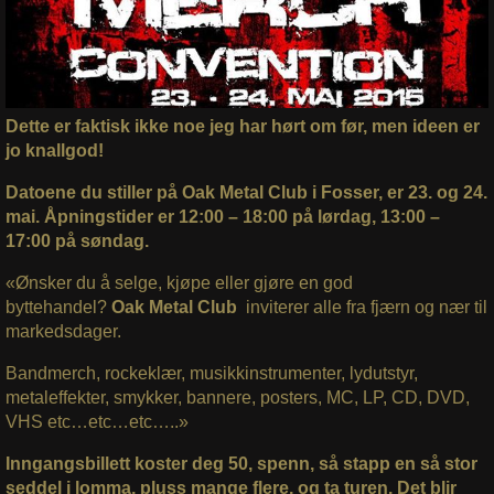
Dette er faktisk ikke noe jeg har hørt om før, men ideen er
jo knallgod!
Datoene du stiller på Oak Metal Club i Fosser, er 23. og 24.
mai. Åpningstider er 12:00 – 18:00 på lørdag, 13:00 –
17:00 på søndag.
«Ønsker du å selge, kjøpe eller gjøre en god
byttehandel?
Oak Metal Club
inviterer alle fra fjærn og nær til
markedsdager.
Bandmerch, rockeklær, musikkinstrumenter, lydutstyr,
metaleffekter, smykker, bannere, posters, MC, LP, CD, DVD,
VHS etc…etc…etc…..»
Inngangsbillett koster deg 50, spenn, så stapp en så stor
seddel i lomma, pluss mange flere, og ta turen. Det blir