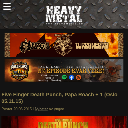
Skip
to
content
Nyheter
Omtaler
Intervjuer
Om oss
Abonner
Søk
etter:
Five Finger Death Punch, Papa Roach + 1 (Oslo
05.11.15)
Postet
20.06.2015
i
Nyheter
av
yngve