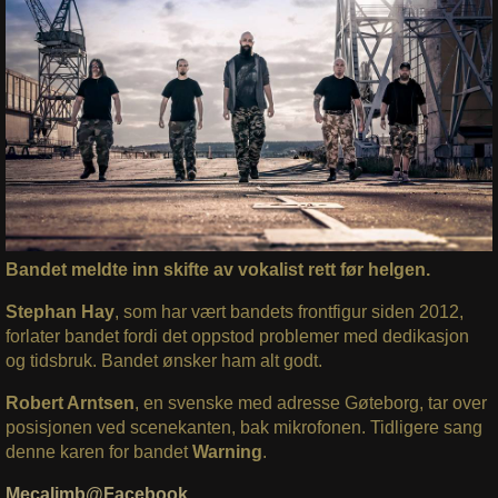
Bandet meldte inn skifte av vokalist rett før helgen.
Stephan Hay
, som har vært bandets frontfigur siden 2012,
forlater bandet fordi det oppstod problemer med dedikasjon
og tidsbruk. Bandet ønsker ham alt godt.
Robert Arntsen
, en svenske med adresse Gøteborg, tar over
posisjonen ved scenekanten, bak mikrofonen. Tidligere sang
denne karen for bandet
Warning
.
Mecalimb@Facebook