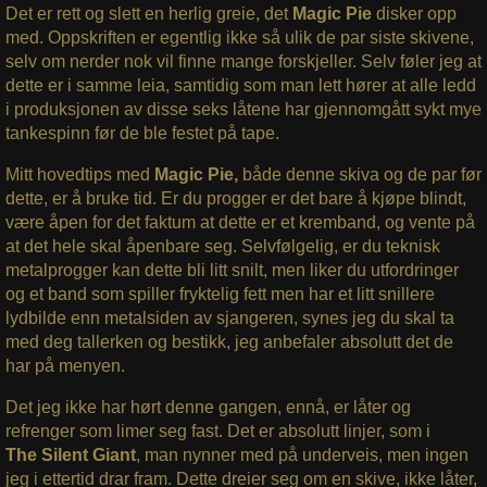
Det er rett og slett en herlig greie, det
Magic Pie
disker opp
med. Oppskriften er egentlig ikke så ulik de par siste skivene,
selv om nerder nok vil finne mange forskjeller. Selv føler jeg at
dette er i samme leia, samtidig som man lett hører at alle ledd
i produksjonen av disse seks låtene har gjennomgått sykt mye
tankespinn før de ble festet på tape.
Mitt hovedtips med
Magic Pie,
både denne skiva og de par før
dette, er å bruke tid. Er du progger er det bare å kjøpe blindt,
være åpen for det faktum at dette er et kremband, og vente på
at det hele skal åpenbare seg. Selvfølgelig, er du teknisk
metalprogger kan dette bli litt snilt, men liker du utfordringer
og et band som spiller fryktelig fett men har et litt snillere
lydbilde enn metalsiden av sjangeren, synes jeg du skal ta
med deg tallerken og bestikk, jeg anbefaler absolutt det de
har på menyen.
Det jeg ikke har hørt denne gangen, ennå, er låter og
refrenger som limer seg fast. Det er absolutt linjer, som i
The Silent Giant
, man nynner med på underveis, men ingen
jeg i ettertid drar fram. Dette dreier seg om en skive, ikke låter,