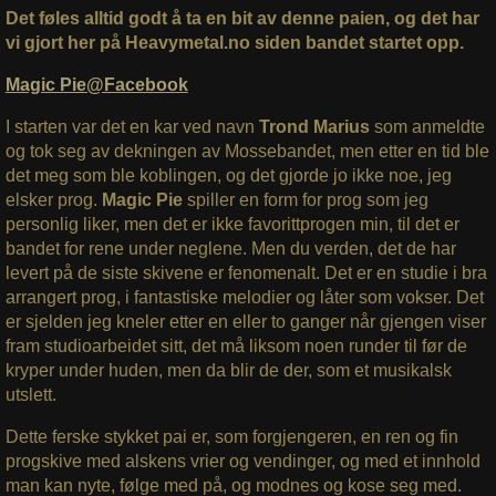
Det føles alltid godt å ta en bit av denne paien, og det har
vi gjort her på Heavymetal.no siden bandet startet opp.
Magic Pie@Facebook
I starten var det en kar ved navn
Trond Marius
som anmeldte
og tok seg av dekningen av Mossebandet, men etter en tid ble
det meg som ble koblingen, og det gjorde jo ikke noe, jeg
elsker prog.
Magic Pie
spiller en form for prog som jeg
personlig liker, men det er ikke favorittprogen min, til det er
bandet for rene under neglene. Men du verden, det de har
levert på de siste skivene er fenomenalt. Det er en studie i bra
arrangert prog, i fantastiske melodier og låter som vokser. Det
er sjelden jeg kneler etter en eller to ganger når gjengen viser
fram studioarbeidet sitt, det må liksom noen runder til før de
kryper under huden, men da blir de der, som et musikalsk
utslett.
Dette ferske stykket pai er, som forgjengeren, en ren og fin
progskive med alskens vrier og vendinger, og med et innhold
man kan nyte, følge med på, og modnes og kose seg med.