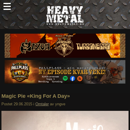
Skip
to
content
Nyheter
Omtaler
Intervjuer
Om oss
Abonner
Søk
etter:
Magic Pie «King For A Day»
Postet
29.06.2015
i
Omtaler
av
yngve