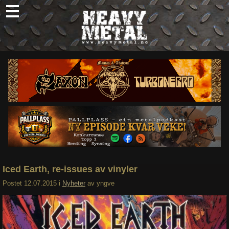
Skip
to
content
Nyheter
Omtaler
Intervjuer
Om oss
Abonner
Søk
etter:
Iced Earth, re-issues av vinyler
Postet
12.07.2015
i
Nyheter
av
yngve