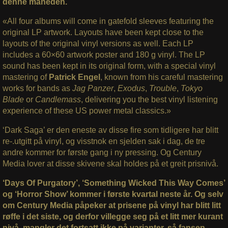
denne måneden.
«All four albums will come in gatefold sleeves featuring the
original LP artwork. Layouts have been kept close to the
layouts of the original vinyl versions as well. Each LP
includes a 60×60 artwork poster and 180 g vinyl. The LP
sound has been kept in its original form, with a special vinyl
mastering of
Patrick Engel
, known from his careful mastering
works for bands as
Jag Panzer
,
Exodus
,
Trouble
,
Tokyo
Blade
or
Candlemass
, delivering you the best vinyl listening
experience of these US power metal classics.»
‘Dark Saga’ er den eneste av disse fire som tidligere har blitt
re-.utgitt på vinyl, og visstnok en sjelden sak i dag, de tre
andre kommer for første gang i ny pressing. Og Century
Media lover at disse skivene skal holdes på et greit prisnivå.
‘Days Of Purgatory’, ‘Something Wicked This Way Comes’
og ‘Horror Show’ kommer i første kvartal neste år. Og selv
om Century Media påpeker at prisene på vinyl har blitt litt
røffe i det siste, og derfor villegge seg på et litt mer kurant
nivå, mangler det fortsatt ikke på varianter, så fansen