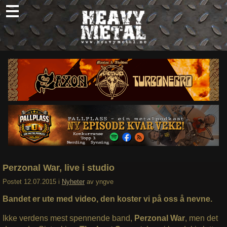
Skip
to
content
Nyheter
Omtaler
Intervjuer
Om oss
Abonner
Søk
etter:
Perzonal War, live i studio
Postet
12.07.2015
i
Nyheter
av
yngve
Bandet er ute med video, den koster vi på oss å nevne.
Ikke verdens mest spennende band,
Perzonal War
, men det