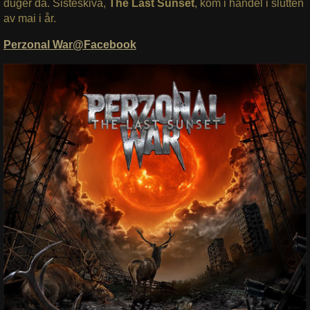
duger da. Sisteskiva,
The Last Sunset
, kom i handel i slutten
av mai i år.
Perzonal War@Facebook