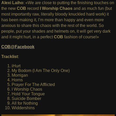
Alexi Laiho
: «We are close to putting the finishing touches on
the new
COB
record
I Worship Chaos
and as much fun (but
most importantly raw, literally bloody knuckled hard work) it
has been making it, I’m more than happy and even more
anxious to share this chaos with the rest of the world. So
people, put your shades and helmets on, it will get very dark
and it might hurt, in a perfect
COB
fashion of course!»
COB@Facebook
Tracklist
:
iHurt
My Bodom (I Am The Only One)
Morrigan
Horns
Prayer For The Afflicted
I Worship Chaos
Hold Your Tongue
Suicide Bomber
All for Nothing
Widdershins