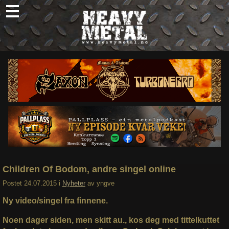
Skip
to
content
Nyheter
Omtaler
Intervjuer
Om oss
Abonner
Søk
etter:
Children Of Bodom, andre singel online
Postet
24.07.2015
i
Nyheter
av
yngve
Ny video/singel fra finnene.
Noen dager siden, men skitt au., kos deg med tittelkuttet