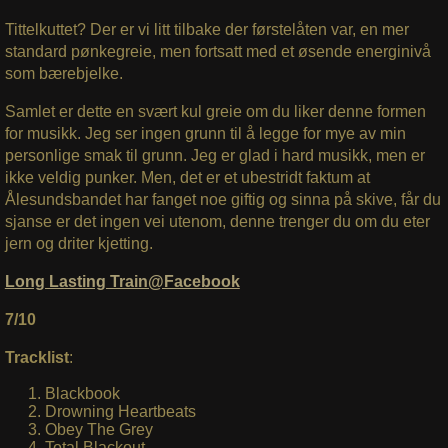
Tittelkuttet? Der er vi litt tilbake der førstelåten var, en mer
standard pønkegreie, men fortsatt med et øsende energinivå
som bærebjelke.
Samlet er dette en svært kul greie om du liker denne formen
for musikk. Jeg ser ingen grunn til å legge for mye av min
personlige smak til grunn. Jeg er glad i hard musikk, men er
ikke veldig punker. Men, det er et ubestridt faktum at
Ålesundsbandet har fanget noe giftig og sinna på skive, får du
sjanse er det ingen vei utenom, denne trenger du om du eter
jern og driter kjetting.
Long Lasting Train@Facebook
7/10
Tracklist
:
Blackbook
Drowning Heartbeats
Obey The Grey
Total Blackout