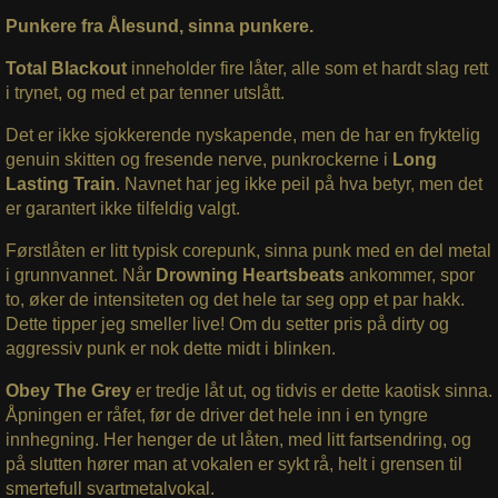
Punkere fra Ålesund, sinna punkere.
Total Blackout
inneholder fire låter, alle som et hardt slag rett
i trynet, og med et par tenner utslått.
Det er ikke sjokkerende nyskapende, men de har en fryktelig
genuin skitten og fresende nerve, punkrockerne i
Long
Lasting Train
. Navnet har jeg ikke peil på hva betyr, men det
er garantert ikke tilfeldig valgt.
Førstlåten er litt typisk corepunk, sinna punk med en del metal
i grunnvannet. Når
Drowning Heartsbeats
ankommer, spor
to, øker de intensiteten og det hele tar seg opp et par hakk.
Dette tipper jeg smeller live! Om du setter pris på dirty og
aggressiv punk er nok dette midt i blinken.
Obey The Grey
er tredje låt ut, og tidvis er dette kaotisk sinna.
Åpningen er råfet, før de driver det hele inn i en tyngre
innhegning. Her henger de ut låten, med litt fartsendring, og
på slutten hører man at vokalen er sykt rå, helt i grensen til
smertefull svartmetalvokal.