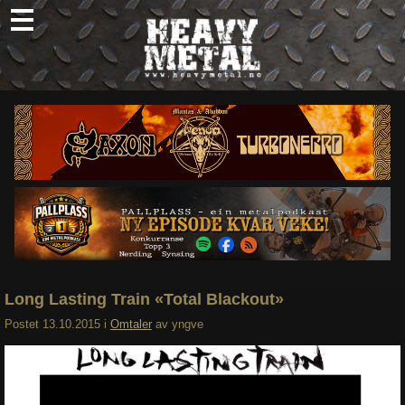
Skip
to
content
Nyheter
Omtaler
Intervjuer
Om oss
Abonner
Søk
etter:
Long Lasting Train «Total Blackout»
Postet
13.10.2015
i
Omtaler
av
yngve