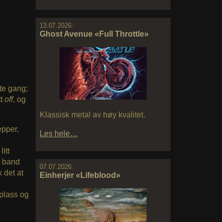
13.07.2026:
Ghost Avenue «Full Throttle»
ste gang;
tt
off
, og
Klassisk metal av høy kvalitet.
epper,
Les hele…
itt
t band
07.07.2026:
 det at
Einherjer «Lifeblood»
 plass og