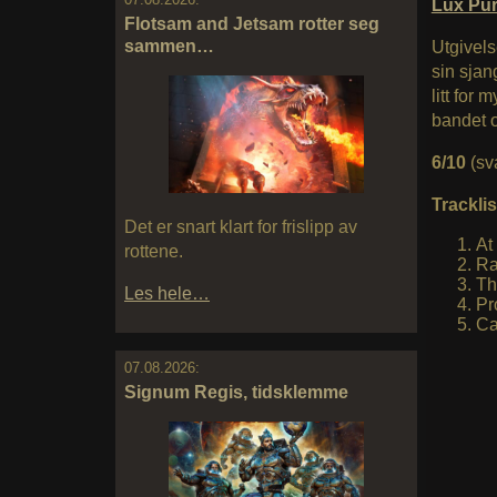
Lux Pu
Flotsam and Jetsam rotter seg
sammen…
Utgivels
sin sjan
litt for 
bandet o
6/10
(sv
Tracklis
Det er snart klart for frislipp av
At
rottene.
Ra
Th
Les hele…
Pr
Ca
07.08.2026:
Signum Regis, tidsklemme