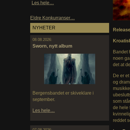
Les hele…
Eldre Konkurranser…
NYHETER
Releas
08.08.2026:
Kroatis
Sworn, nytt album
Bandet h
noen gan
det at d
De er et
og drama
musikken 
Bergensbandet er skiveklare i
ubeslutt
september.
som står
de hele 
Les hele…
kvinneli
reddet s
07.08.2026: