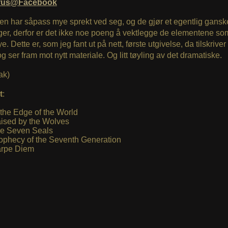
rus@Facebook
en har såpass mye sprekt ved seg, og de gjør et egentlig ganske
ger, derfor er det ikke noe poeng å vektlegge de elementene som
mye. Dette er, som jeg fant ut på nett, første utgivelse, da tilskriver
g ser fram mot nytt materiale. Og litt tøyling av det dramatiske.
ak)
t
:
 the Edge of the World
ised by the Wolves
e Seven Seals
ophecy of the Seventh Generation
rpe Diem