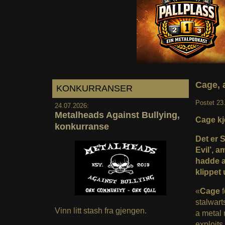
Cage, 
KONKURRANSER
Postet
23
24.07.2026:
Metalheads Against Bullying,
Cage kje
konkurranse
Det er 
Evil’, 
hadde a
klippet 
«
Cage
stalwar
Vinn litt stash fra gjengen.
a metal 
exploit