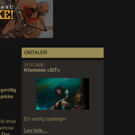
OMTALER
31.07.2026:
Khemmis «S/T»
egentlig
sjekke
En verdig oppfølger.
ld arise
, whose
Les hele…
s
The