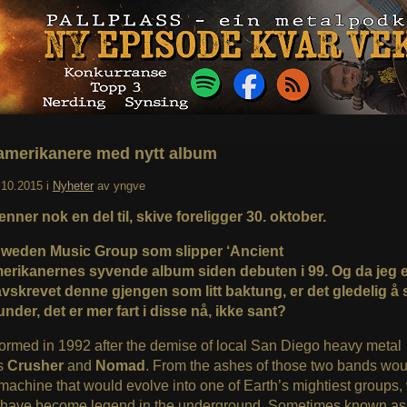
amerikanere med nytt album
.10.2015
i
Nyheter
av
yngve
nner nok en del til, skive foreligger 30. oktober.
Sweden Music Group som slipper ‘Ancient
amerikanernes syvende album siden debuten i 99. Og da jeg 
vskrevet denne gjengen som litt baktung, er det gledelig å 
under, det er mer fart i disse nå, ikke sant?
formed in 1992 after the demise of local San Diego heavy metal
ts
Crusher
and
Nomad
. From the ashes of those two bands wou
machine that would evolve into one of Earth’s mightiest groups
s have become legend in the underground. Sometimes known a