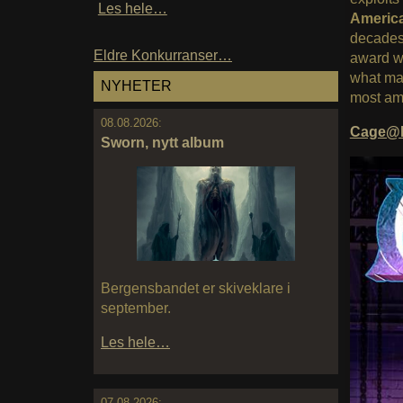
Les hele…
America
decades 
Eldre Konkurranser…
award wi
what may
NYHETER
most amb
08.08.2026:
Cage@
Sworn, nytt album
Bergensbandet er skiveklare i
september.
Les hele…
07.08.2026: