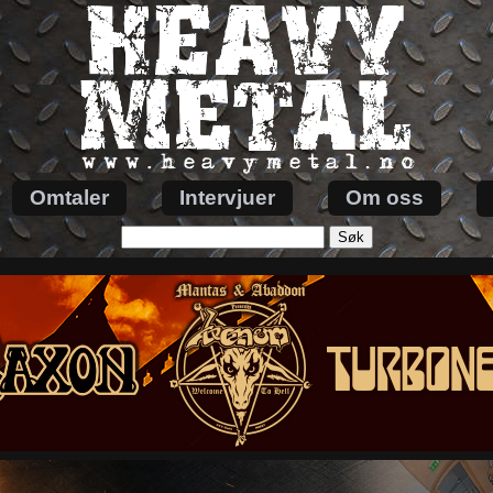
Omtaler
Intervjuer
Om oss
Søk
etter: