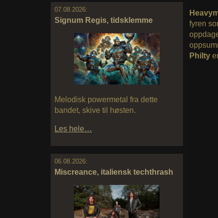
07.08.2026:
Heavym
Signum Regis, tidsklemme
fyren so
oppdage
oppsumme
Philty
e
Melodisk powermetal fra dette
bandet, skive til høsten.
Les hele…
06.08.2026:
Miscreance, italiensk techthrash