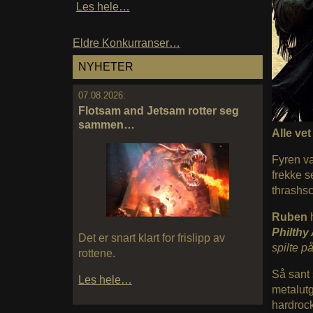
Les hele…
Eldre Konkurranser…
NYHETER
07.08.2026:
Flotsam and Jetsam rotter seg
sammen…
Alle vet 
Fyren va
frekke s
thrashs
Ruben
Philthy
Det er snart klart for frislipp av
spilte p
rottene.
Så sant
Les hele…
metalutg
hardrock