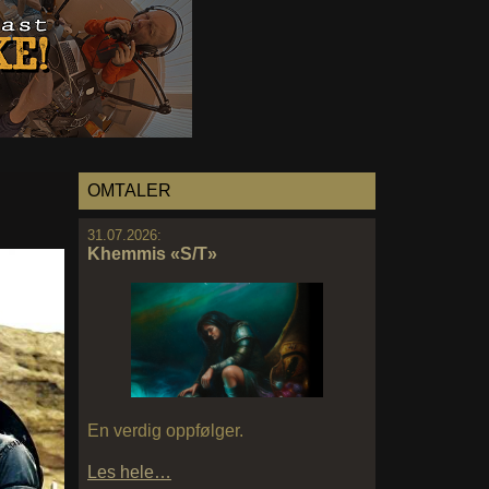
OMTALER
31.07.2026:
Khemmis «S/T»
En verdig oppfølger.
Les hele…