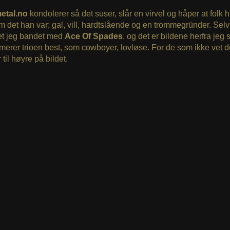
etal.no
kondolerer så det suser, slår en virvel og håper at folk 
m det han var; gal, vill, hardtslående og en trommegründer. Selv
t jeg bandet med
Ace Of Spades
, og det er bildene herfra jeg
rer trioen best, som cowboyer, lovløse. For de som ikke vet d
r til høyre på bildet.