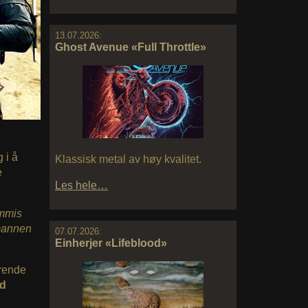
13.07.2026:
Ghost Avenue «Full Throttle»
 i å
Klassisk metal av høy kvalitet.
e
Les hele…
mmis
 mannen
07.07.2026:
Einherjer «Lifeblood»
erende
d