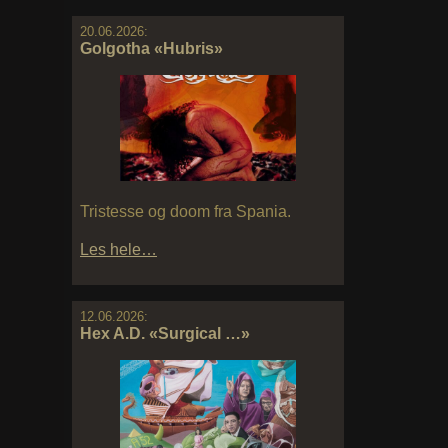
20.06.2026:
Golgotha «Hubris»
Tristesse og doom fra Spania.
Les hele…
12.06.2026:
Hex A.D. «Surgical …»