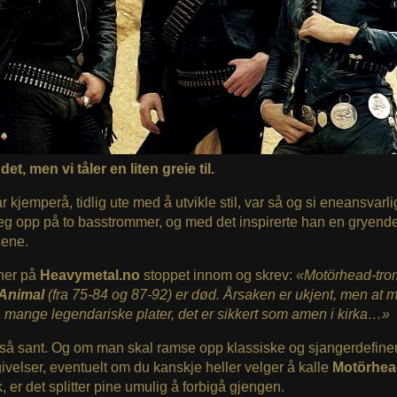
det, men vi tåler en liten greie til.
r kjemperå, tidlig ute med å utvikle stil, var så og si eneansvarlig
eg opp på to basstrommer, og med det inspirerte han en gryend
cene.
her på
Heavymetal.no
stoppet innom og skrev:
«Motörhead-tro
 Animal
(fra 75-84 og 87-92) er død. Årsaken er ukjent, men at
å mange legendariske plater, det er sikkert som amen i kirka…»
 så sant. Og om man skal ramse opp klassiske og sjangerdefin
ivelser, eventuelt om du kanskje heller velger å kalle
Motörhea
, er det splitter pine umulig å forbigå gjengen.