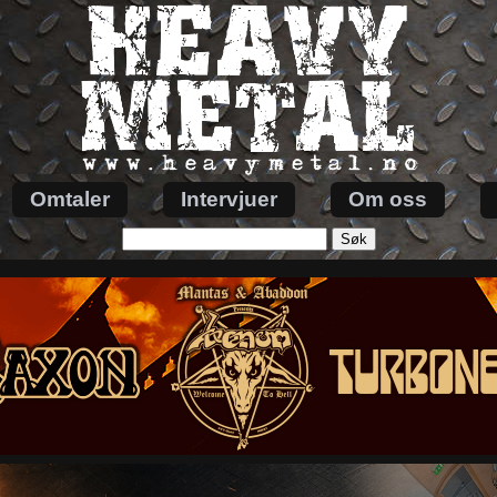
Omtaler
Intervjuer
Om oss
Søk
etter: