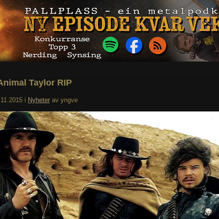
 Animal Taylor RIP
.11.2015
i
Nyheter
av
yngve