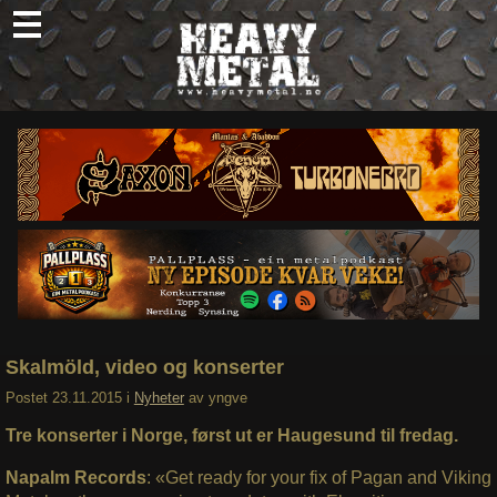
Skip
to
content
Nyheter
Omtaler
Intervjuer
Om oss
Abonner
Søk
etter:
Skalmöld, video og konserter
Postet
23.11.2015
i
Nyheter
av
yngve
Tre konserter i Norge, først ut er Haugesund til fredag.
Napalm Records
: «Get ready for your fix of Pagan and Viking