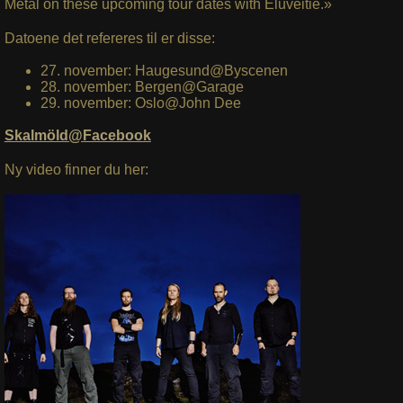
Metal on these upcoming tour dates with Eluveitie.»
Datoene det refereres til er disse:
27. november: Haugesund@Byscenen
28. november: Bergen@Garage
29. november: Oslo@John Dee
Skalmöld@Facebook
Ny video finner du her: