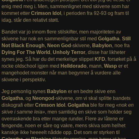
enig med meg i. Men, sammenlignet med skivene som har
kommet etter
Crimson Idol
, i perioden fra 92-93 og fram til
idag, står den relativt støtt.
Bandet var jo innom flere stilskifter, men majoriteten av
skivene har nok en sammenlignbar stil med
Golgatha
.
Still
Not Black Enough
,
Neon God
-skivene,
Babylon
, noe fra
Dying For The World
,
Unholy Terror
, disse har likheter
synes jeg. Så har du det merkelige slippet
KFD
, forsøket på å
rocke oldschool igjen med
Helldorado
, mann,
Wasp
er et
mangehodet monster når man begynner å vurdere alle
skivene i perspektiv.
Jeg personlig synes
Babylon
er en bedre skive enn
Golgatha
, og
Neongod
-skivene, om vi skal splitte bandets
diskografi etter
Crimson Idol
.
Golgatha
ble for meg
«nok en
skive i samme leia»
, men samtidig en skive som holder seg
overraskende bra etter mange runder. Flere av låtene er
fengende, noen er såre og vakre, mens skiva som helhet
kanskje ikke heeeelt nådde opp. Det som er styrken til