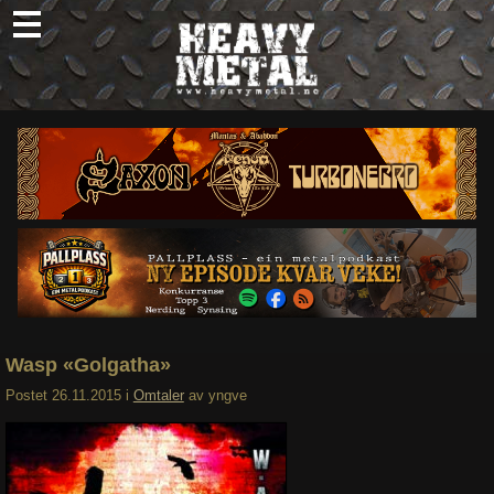
Skip
to
content
Nyheter
Omtaler
Intervjuer
Om oss
Abonner
Søk
etter:
Wasp «Golgatha»
Postet
26.11.2015
i
Omtaler
av
yngve