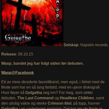
Selskap
: Napalm records
Release
: 09.10.15
Wasp, bandet jeg har fulgt siden før debuten.
Wasp@Facebook
Ett av mine desiderte favorittband, men også, i likhet med de
fleste som har en så lang fartstid, med en ujevn diskografi.
Hvor føyer så
Golgatha
seg inn? For meg, som setter
debuten,
The Last Command
og
Headless Children
, samt
den utrolig vakre og sterke
Crimson Idol
, på topp, havner
Golgatha
i en underlegen posisjon. Det tror jeg de fleste er