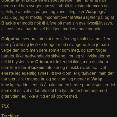
Golgatha
, er
Blackies
tilstedeværelse, man hører at han
mener det han synger, om sitt forhold til kristendommen og
sjelelige aspekter, på godt og vondt. Jeg liker
Wasp
også i
2015, og jeg er mektig imponert over at
Wasp
kjører på, og at
Blackie
er modig nok til å fyre på med sin nye livsstil/livssyn,
til tross for at bandet vel ble kjent med et annet innhold.
Golgatha
lever bra, uten at den slår meg totalt i svime. Dere
som på død og liv ikke henger med i svingene, kan jo bare
velge den bort, men dere som er som meg, og som følger
bandet, ikke nødvendigvis skivene, tror jeg vil trykke denne
tett til brystet. Noe
Crimson Idol
er det ikke, men et album
som formidler
Blackies
følelser og musikk svært bra. Det
eneste jeg egentlig synes litt svakt om, er gitarlyden, men den
har vært slik i mange år, og selv om jeg mener at
Wasp
kanskje hadde tjent på å bake inn en bedre produksjon, er det
som det er. Det er for alle del bra lyd, det er bare noe med
gitarlyden jeg ikke alltid er på godfot med.
7/10
Tracklist
: