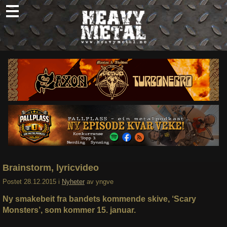
Skip
to
content
Nyheter
Omtaler
Intervjuer
Om oss
Abonner
Søk
etter:
Brainstorm, lyricvideo
Postet
28.12.2015
i
Nyheter
av
yngve
Ny smakebeit fra bandets kommende skive, ‘Scary
Monsters’, som kommer 15. januar.