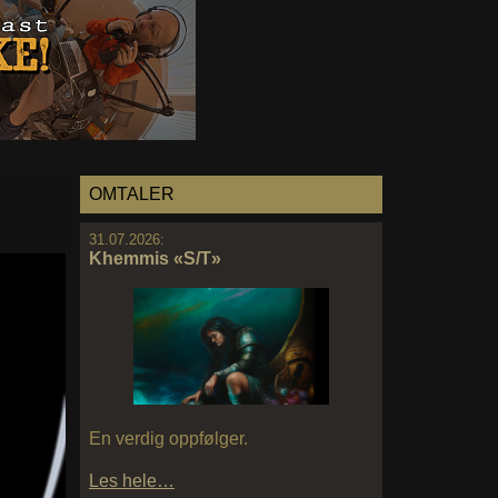
OMTALER
31.07.2026:
Khemmis «S/T»
En verdig oppfølger.
Les hele…