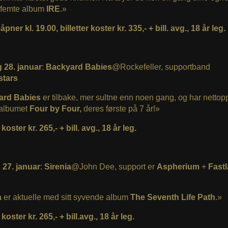
t femte album
IRE
.»
pner kl. 19.00, billetter koster kr. 335,- + bill. avg., 18 år leg.
 28. januar
:
Backyard Babies
@Rockefeller, supportband
stars
ard Babies
er tilbake, mer sultne enn noen gang, og har nettop
 albumet
Four by Four,
deres første på 7 år!»
 koster kr. 265,- + bill. avg., 18 år leg.
27. januar
:
Sirenia
@John Dee, support er
Aspherium
+
Fast
a
er aktuelle med sitt syvende album
The Seventh Life Path
.»
 koster kr. 265,- + bill.avg., 18 år leg.