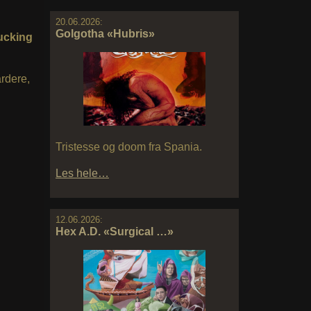
20.06.2026:
Golgotha «Hubris»
ucking
ardere,
Tristesse og doom fra Spania.
Les hele…
12.06.2026:
Hex A.D. «Surgical …»