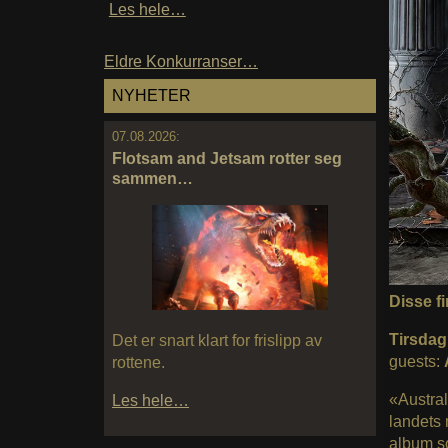
Les hele…
Eldre Konkurranser…
NYHETER
07.08.2026:
Flotsam and Jetsam rotter seg
sammen…
Disse fi
Tirsdag
Det er snart klart for frislipp av
guests:
rottene.
«Austra
Les hele…
landets 
album so