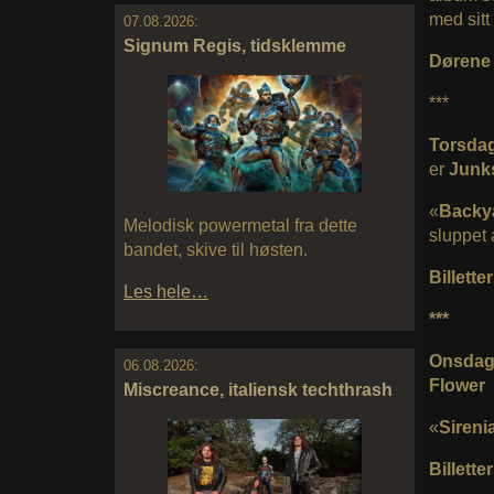
med sit
07.08.2026:
Signum Regis, tidsklemme
Dørene å
***
Torsdag
er
Junk
«
Backy
Melodisk powermetal fra dette
sluppet
bandet, skive til høsten.
Billetter
Les hele…
***
Onsdag 
06.08.2026:
Flower
Miscreance, italiensk techthrash
«
Sireni
Billetter