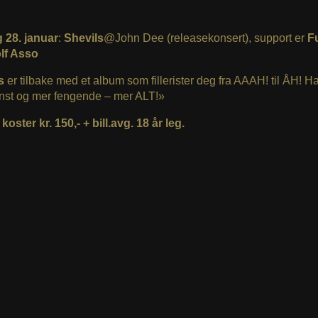
 28. januar
:
Shevils
@John Dee (releasekonsert), support er
F
lf Asso
ls
er tilbake med et album som fillerister deg fra AAAH! til ÅH! H
enst og mer fengende – mer ALT!»
 koster kr. 150,- + bill.avg. 18 år leg.