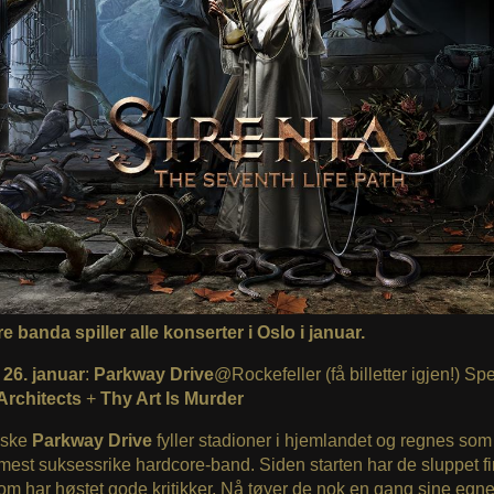
re banda spiller alle konserter i Oslo i januar.
 26. januar
:
Parkway Drive
@Rockefeller (få billetter igjen!)
Spe
Architects
+
Thy Art Is Murder
lske
Parkway Drive
fyller stadioner i hjemlandet og regnes som
mest suksessrike hardcore-band. Siden starten har de sluppet fi
m har høstet gode kritikker. Nå tøyer de nok en gang sine egn