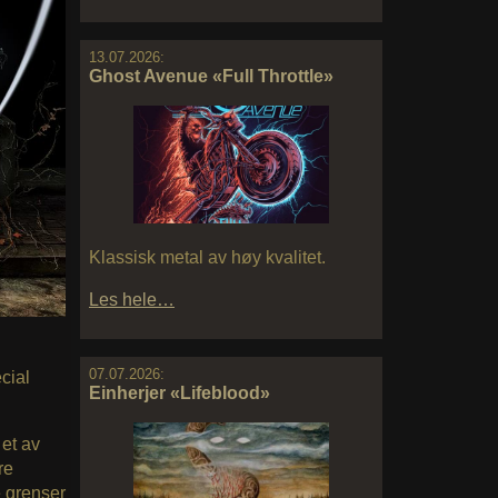
13.07.2026:
Ghost Avenue «Full Throttle»
Klassisk metal av høy kvalitet.
Les hele…
07.07.2026:
cial
Einherjer «Lifeblood»
 et av
re
e grenser