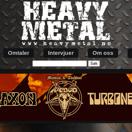
Omtaler
Intervjuer
Om oss
Søk
etter: