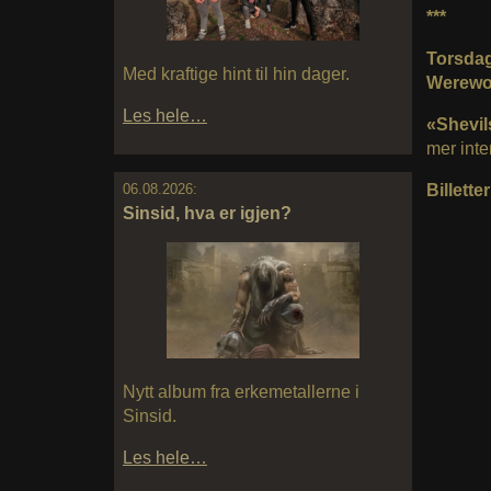
***
Torsdag
Med kraftige hint til hin dager.
Werewo
Les hele…
«Shevi
mer int
Billetter
06.08.2026:
Sinsid, hva er igjen?
Nytt album fra erkemetallerne i
Sinsid.
Les hele…