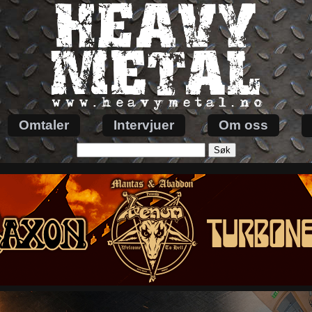
Omtaler
Intervjuer
Om oss
Søk
etter: