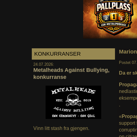
Marion
KONKURRANSER
Postet
07
24.07.2026:
Metalheads Against Bullying,
Da er sk
konkurranse
Propag
nedlast
eksempe
.
«
Propa
support 
Vinn litt stash fra gjengen.
corrupti
on citiz