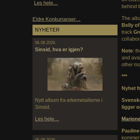
Les hele…
behind t
The alb
Eldre Konkurranser…
Belly o
NYHETER
track
Gr
collabor
06.08.2026:
Sinsid, hva er igjen?
Note
: t
and avai
other ma
***
Nyhet fr
Svenske
Nytt album fra erkemetallerne i
ligger 
Sinsid.
Marion
Les hele…
Pauline
kommer 
05.08.2026: