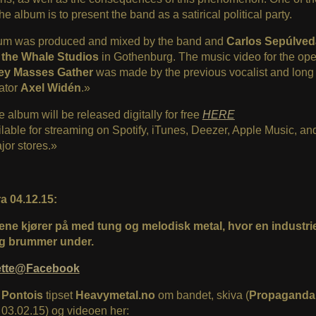
he album is to present the band as a satirical political party.
um was produced and mixed by the band and
Carlos Sepúlved
f the Whale Studios
in Gothenburg. The music video for the op
ey Masses Gather
was made by the previous vocalist and long
ator
Axel Widén
.»
he album will be released digitally for free
HERE
lable for streaming on Spotify, iTunes, Deezer, Apple Music, and
jor stores.»
a 04.12.15:
ne kjører på med tung og melodisk metal, hvor en industriel
og brummer under.
ette@Facebook
 Pontois
tipset
Heavymetal.no
om bandet, skiva (
Propaganda
03.02.15) og videoen her: