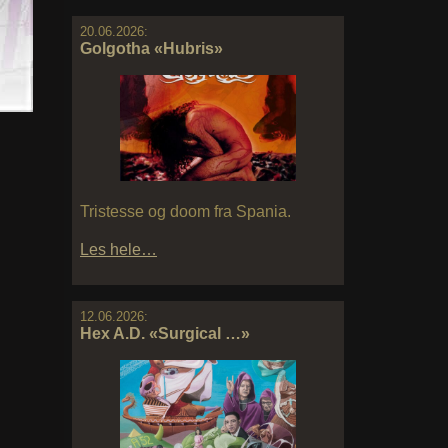
20.06.2026:
Golgotha «Hubris»
Tristesse og doom fra Spania.
Les hele…
12.06.2026:
Hex A.D. «Surgical …»