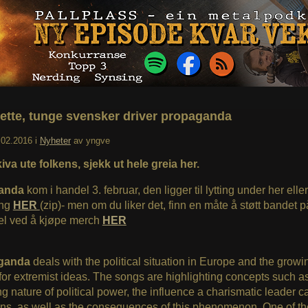
ette, tunge svensker driver propaganda
.02.2016
i
Nyheter
av
yngve
iva ute folkens, sjekk ut hele greia her.
anda
kom i handel 3. februar, den ligger til lytting under her eller 
ing
HER
(zip)- men om du liker det, finn en måte å støtt bandet p
l ved å kjøpe merch
HER
ganda
deals with the political situation in Europe and the growi
for extremist ideas. The songs are highlighting concepts such a
ng nature of political power, the influence a charismatic leader 
ens, as well as the consequences of this phenomenon. One of th