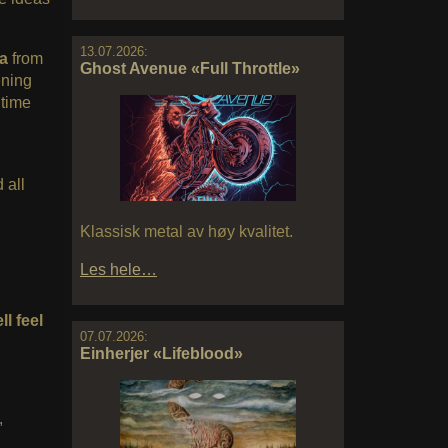
13.07.2026:
a
from
Ghost Avenue «Full Throttle»
ening
 time
 all
Klassisk metal av høy kvalitet.
Les hele…
l feel
07.07.2026:
Einherjer «Lifeblood»
,