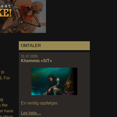
OMTALER
31.07.2026:
Khemmis «S/T»
til
å. For
ng
En verdig oppfølger.
s the
can have
Les hele…
e ideas