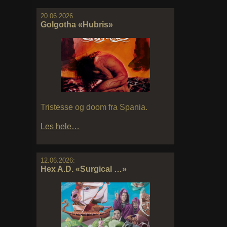
20.06.2026:
Golgotha «Hubris»
Tristesse og doom fra Spania.
Les hele…
12.06.2026:
Hex A.D. «Surgical …»