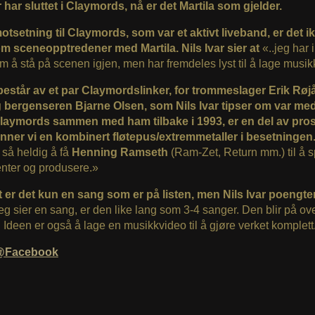
r har sluttet i Claymords, nå er det Martila som gjelder.
otsetning til Claymords, som var et aktivt liveband, er det i
m sceneopptredener med Martila. Nils Ivar sier at
«..jeg har 
m å stå på scenen igjen, men har fremdeles lyst til å lage musikk
 består av et par Claymordslinker, for trommeslager Erik Røj
 bergenseren Bjarne Olsen, som Nils Ivar tipser om var me
Claymords sammen med ham tilbake i 1993, er en del av prosj
 finner vi en kombinert fløtepus/extremmetaller i besetningen
 så heldig å få
Henning Ramseth
(Ram-Zet, Return mm.) til å s
nter og produsere.»
t er det kun en sang som er på listen, men Nils Ivar poengter
g sier en sang, er den like lang som 3-4 sanger. Den blir på ov
. Ideen er også å lage en musikkvideo til å gjøre verket komplett
a@Facebook