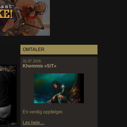
OMTALER
31.07.2026:
Khemmis «S/T»
En verdig oppfølger.
Les hele…