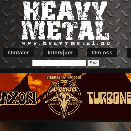
Omtaler
Intervjuer
Om oss
Søk
etter: