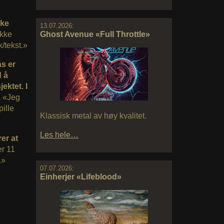
kke
13.07.2026:
ikke
Ghost Avenue «Full Throttle»
/tekst.»
ås er
d å
ektet. I
.
«Jeg
pille
Klassisk metal av høy kvalitet.
Les hele…
er at
er 11
.»
07.07.2026:
Einherjer «Lifeblood»