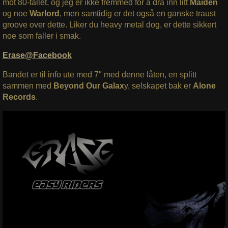
mot 80-tallet, og jeg er ikke fremmed for å dra inn litt
Maiden
og noe
Warlord
, men samtidig er det også en ganske traust
groove over dette. Liker du heavy metal dog, er dette sikkert
noe som faller i smak.
Erase@Facebook
Bandet er til info ute med 7″ med denne låten, en splitt
sammen med
Beyond Our Galax
y, selskapet bak er
Alone
Records
.