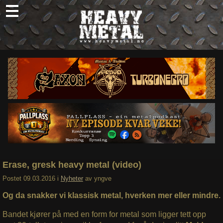
Skip
to
content
Nyheter
Omtaler
Intervjuer
Om oss
Abonner
Søk
etter:
Erase, gresk heavy metal (video)
Postet
09.03.2016
i
Nyheter
av
yngve
Og da snakker vi klassisk metal, hverken mer eller mindre.
Bandet kjører på med en form for metal som ligger tett opp