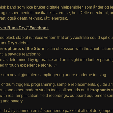
alsk band som ikke bruker digitale hjelpemidler, som ånder og le
og eksperimentell musikalsk tilværelse, hm. Dette er extremt, o
art, også death, teknisk, rått, energisk.
iver Runs Dry@Facebook
ed black slab of ruthless venom that only Australia could spit ou
uns Dry’s
debut
ierophants of the Storm
is an obsession with the annihilation 
nt, a savage reaction to
e as determined by ignorance and an insight into further paradi
ered through experience alone…»
r som nevnt gjort uten samplinger og andre moderne innslag.
of drum triggers, programming, sample replacements, guitar a
ons and other modern studio tools, all sounds on
Hierophants
with real amplification, field recordings, outboard equipment son
g and battery.
e da å sy sammen en så spennende pakke at alt det de kjemper f