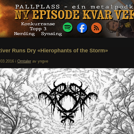
iver Runs Dry «Hierophants of the Storm»
.03.2016
i
Omtaler
av
yngve