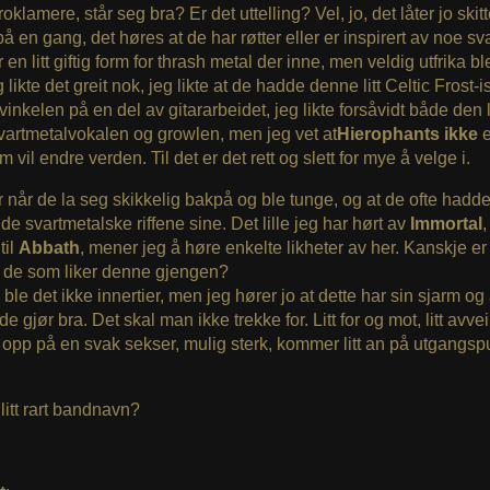
oklamere, står seg bra? Er det uttelling? Vel, jo, det låter jo skit
på en gang, det høres at de har røtter eller er inspirert av noe sva
en litt giftig form for thrash metal der inne, men veldig utfrika bl
 likte det greit nok, jeg likte at de hadde denne litt Celtic Frost-
inkelen på en del av gitararbeidet, jeg likte forsåvidt både den li
vartmetalvokalen og growlen, men jeg vet at
Hierophants ikke
e
 vil endre verden. Til det er det rett og slett for mye å velge i.
r når de la seg skikkelig bakpå og ble tunge, og at de ofte hadd
 de svartmetalske riffene sine. Det lille jeg har hørt av
Immortal
,
til
Abbath
, mener jeg å høre enkelte likheter av her. Kanskje er 
r de som liker denne gjengen?
ble det ikke innertier, men jeg hører jo at dette har sin sjarm og 
de gjør bra. Det skal man ikke trekke for. Litt for og mot, litt avve
 opp på en svak sekser, mulig sterk, kommer litt an på utgangspun
 litt rart bandnavn?