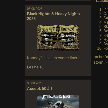
Tracklis
05.08.2026:
In
On
Black Nights & Heavy Nights
St
2026
Me
Sk
Bo
Re
Hy
By
Fo
<a href=
Karmøyfestivalen endrer lineup.
storm»>
Les hele…
05.08.2026:
Accept, 50 år!