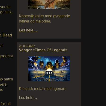
ver for
rganisk,
Kopervik kaller med gyngende
rytmer og melodier.
Les hele…
t,
Dead
of
22.06.2026:
Venger «Times Of Legend»
gms that
mp patch
were
Klassisk metal med egenart.
ic
Les hele…
or, alt