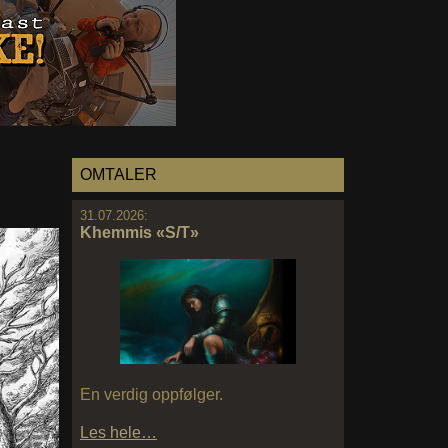
OMTALER
31.07.2026:
Khemmis «S/T»
En verdig oppfølger.
Les hele…