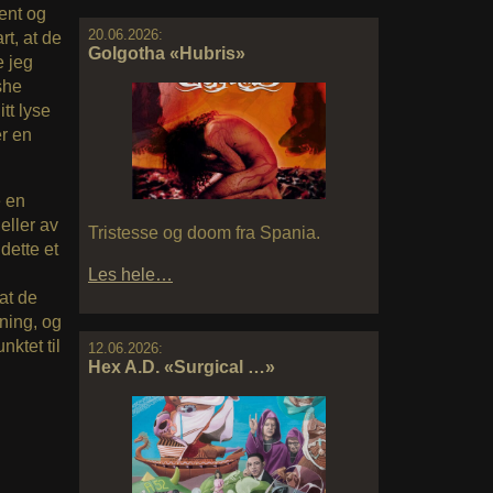
tent og
20.06.2026:
rt, at de
Golgotha «Hubris»
e jeg
ishe
tt lyse
r en
e en
 eller av
Tristesse og doom fra Spania.
dette et
Les hele…
at de
ining, og
ktet til
12.06.2026:
Hex A.D. «Surgical …»