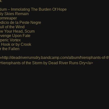
t
:
itium – Immolating The Burden Of Hope
ly Skies Remain
ormreaper
dicio de la Peste Negre
ull of the Wind
w Your Head, Scum
venge Upon Fate
peric Vortex
 Hook or by Crook
r the Fallen
»http://deadriverrunsdry.bandcamp.com/album/hierophants-of-t
Hierophants of the Storm by Dead River Runs Dry</a>