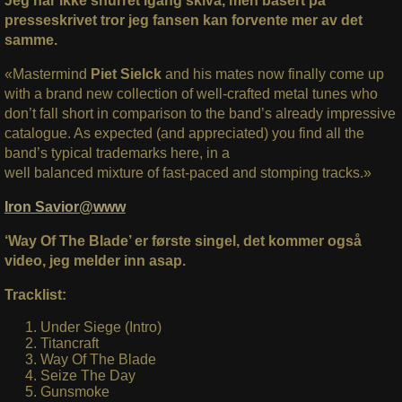
Jeg har ikke snurret igang skiva, men basert på
presseskrivet tror jeg fansen kan forvente mer av det
samme.
«Mastermind
Piet Sielck
and his mates now finally come up
with a brand new collection of well-crafted metal tunes who
don’t fall short in comparison to the band’s already impressive
catalogue. As expected (and appreciated) you find all the
band’s typical trademarks here, in a
well balanced mixture of fast-paced and stomping tracks.»
Iron Savior@www
‘Way Of The Blade’ er første singel, det kommer også
video, jeg melder inn asap.
Tracklist:
Under Siege (Intro)
Titancraft
Way Of The Blade
Seize The Day
Gunsmoke