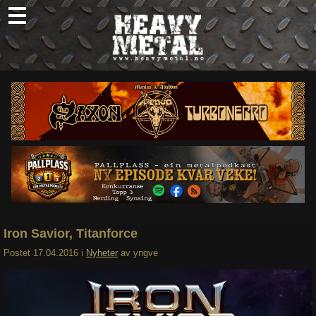
Skip
to
content
Nyheter
Omtaler
Intervjuer
Om oss
Abonner
Søk
etter:
Iron Savior, Titanforce
Postet
17.04.2016
i
Nyheter
av
yngve