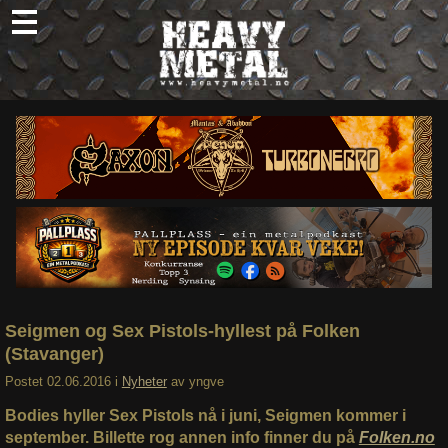
Skip
to
content
Nyheter
Omtaler
Intervjuer
Om oss
Abonner
Søk
etter:
Seigmen og Sex Pistols-hyllest på Folken
(Stavanger)
Postet
02.06.2016
i
Nyheter
av
yngve
Bodies hyller Sex Pistols nå i juni, Seigmen kommer i
september. Billette rog annen info finner du på
Folken.no