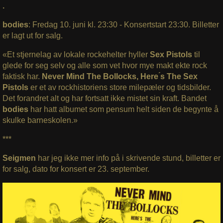
.
bodies
: Fredag 10. juni kl. 23:30 -
Konsertstart 23:30. Billetter
er lagt ut for salg.
«Et stjernelag av lokale rockehelter hyller
Sex Pistols
til
glede for seg selv og alle som vet hvor mye makt ekte rock
faktisk har.
Never Mind The Bollocks, Here ́s The Sex
Pistols
er et av rockhistoriens store milepæler og tidsbilder.
Det forandret alt og har fortsatt ikke mistet sin kraft. Bandet
bodies
har hatt albumet som pensum helt siden de begynte å
skulke barneskolen.»
***
Seigmen
har jeg ikke mer info på i skrivende stund, billetter er
for salg, dato for konsert er 23. september.