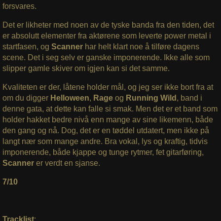
forsvares.
Det er likheter med noen av de tyske banda fra den tiden, det
er absolutt elementer fra aktørene som leverte power metal i
startfasen, og
Scanner
har helt klart noe å tilføre dagens
scene. Det i seg selv er ganske imponerende. Ikke alle som
slipper gamle skiver om igjen kan si det samme.
Kvaliteten er der, låtene holder mål, og jeg ser ikke bort fra at
om du digger
Helloween
,
Rage
og
Running Wild
, band i
denne gata, at dette kan falle si smak. Men det er et band som
holder hakket bedre nivå enn mange av sine likemenn, både
den gang og nå. Dog, det er en tøddel utdatert, men ikke på
langt nær som mange andre. Bra vokal, lys og kraftig, tidvis
imponerende, både kjappe og tunge rytmer, fet gitarføring,
Scanner
er verdt en sjanse.
7/10
Tracklist
: