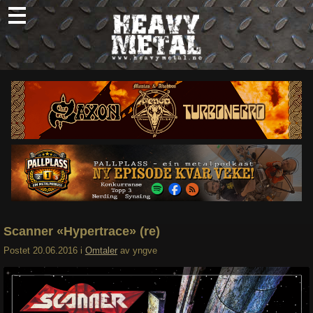
Skip
to
content
Nyheter
Omtaler
Intervjuer
Om oss
Abonner
Søk
etter:
Scanner «Hypertrace» (re)
Postet
20.06.2016
i
Omtaler
av
yngve