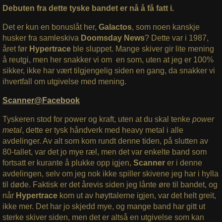
Debuten fra dette tyske bandet er nå å få fatt i.
Det er kun en bonuslåt her,
Galactos
, som noen kanskje
husker fra samleskiva
Doomsday News
? Dette var i 1987,
året før
Hypertrace
ble sluppet. Mange skiver gir lite mening
å reutgi, men her snakker vi om en som, uten at jeg er 100%
sikker, ikke har vært tilgjengelig siden en gang, da snakker vi
ihvertfall om utgivelse med mening.
Scanner@Facebook
Tyskeren stod for power og kraft, uten at du skal tenke
power
metal
, dette er tysk håndverk med heavy metal i alle
avdelinger. Av alt som kom rundt denne tiden, på slutten av
80-tallet, var det jo mye ræl, men det var enkelte band som
fortsatt er kurante å plukke opp igjen,
Scanner
er i denne
avdelingen, selv om jeg nok ikke spiller skivene jeg har i hylla
til døde. Faktisk er det årevis siden jeg lånte øre til bandet, og
når
Hypertrace
kom ut av høyttalerne igjen, var det helt greit,
ikke mer. Det har jo skjedd mye, og mange band har gitt ut
sterke skiver siden, men det er altså en utgivelse som kan