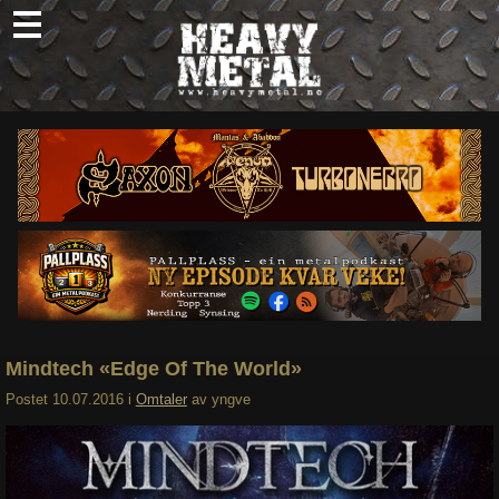
Skip
to
content
Nyheter
Omtaler
Intervjuer
Om oss
Abonner
Søk
etter:
Mindtech «Edge Of The World»
Postet
10.07.2016
i
Omtaler
av
yngve