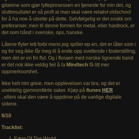
gitarene som gjør lytteprosessen en tjeneste for min del, og
sluttresultatet er så proft at man skal være relativt oldschool
for å ha noe å utsette på dette.
Selvfølgelig er det snakk om
preferanser, men til denne formen for metal, eller hardrock, er
det som hånd i svenske, ops, hanske.
Låtene flyter lett forbi mens jeg spiller ep-en, det er låter som i
og for seg ikke får meg til å ende opp svettende i fosterstilling,
men det er en fin flyt. Og i floraen med norske lignende band
er det nok ikke veldig feil å la
Mindtech
få litt mer
oppmerksomhet.
Ikke helt min greie, men opplevelsen var bra, og det er
unektelig gjennomførte saker. Kjøp på
Itunes
HER
, ellers skal den være å oppdrive på de vanlige digitale
sidene.
6/10
Tracklist:
Edge Of The World