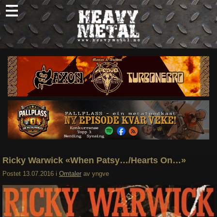
Skip
to
content
Nyheter
Omtaler
Intervjuer
Om oss
Abonner
Søk
etter:
Ricky Warwick «When Patsy…/Hearts On…»
Postet
13.07.2016
i
Omtaler
av
yngve