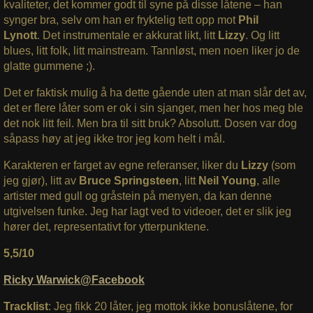
kvaliteter, det kommer godt til syne på disse låtene – han
synger bra, selv om han er fryktelig tett opp mot
Phil
Lynott
. Det instrumentale er akkurat likt, litt
Lizzy
. Og litt
blues, litt folk, litt mainstream. Tannløst, men noen liker jo de
glatte gummene ;).
Det er faktisk mulig å ha dette gående uten at man slår det av,
det er flere låter som er ok i sin sjanger, men her hos meg ble
det nok litt feil. Men bra til sitt bruk? Absolutt. Dosen var dog
såpass høy at jeg ikke tror jeg kom helt i mål.
Karakteren er farget av egne referanser, liker du
Lizzy
(som
jeg gjør), litt av
Bruce Springsteen
, litt
Neil Young
, alle
artister med gull og gråstein på menyen, da kan denne
utgivelsen funke. Jeg har lagt ved to videoer, det er slik jeg
hører det, representativt for ytterpunktene.
5,5/10
Ricky Warwick@Facebook
Tracklist
: Jeg fikk 20 låter, jeg mottok ikke bonuslåtene, for