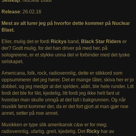
Selskap
: Nuclear Blast
Release
: 26.02.16
Mest av alt lurer jeg på hvorfor dette kommer på Nuclear
Blast.
Eller, mulig det er fordi
Rickys
band,
Black Star Riders
er
der? Godt mulig, for det han driver på med her, på
sologreiene, er et stykke unna det vi forbinder med det tyske
selskapet.
Americana, folk, rock, radiovennlig, dette er stikkord som
oppsummerer det jeg hører. Det er mange låter, skiva her er jo
dobbel, og jeg medgir at det sjelden, aldri, ble hele runder. Litt
fordi det ble for likt, kjedelig, litt fordi jeg ikke helt fant ut
hvordan man skulle unngå at det falt i bakgrunnen. Og når
musikk først kommer der, da er det fort gjort at man gjør noe
annet, setter på noe annet.
Musikken er type slik amerikansk c&w er for meg;
radiovennlig, ufarlig, greit, kjedelig. Det
Ricky
har av