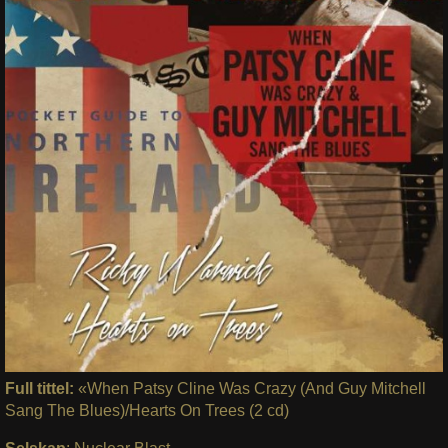
Full tittel:
«When Patsy Cline Was Crazy (And Guy Mitchell
Sang The Blues)/Hearts On Trees (2 cd)