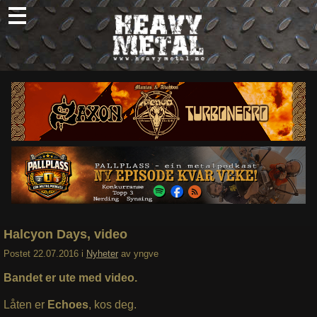
Skip
to
content
Nyheter
Omtaler
Intervjuer
Om oss
Abonner
Søk
etter:
Halcyon Days, video
Postet
22.07.2016
i
Nyheter
av
yngve
Bandet er ute med video.
Låten er
Echoes
, kos deg.