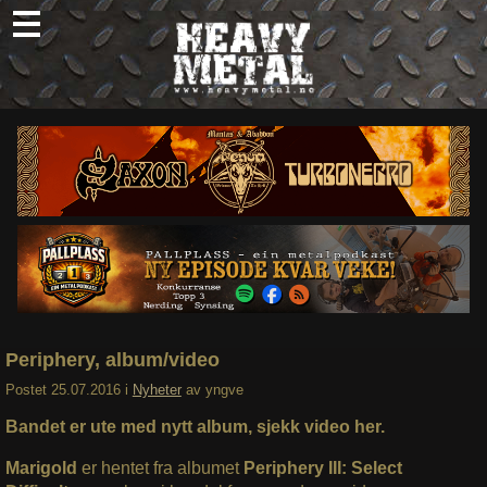
Skip
to
content
Nyheter
Omtaler
Intervjuer
Om oss
Abonner
Søk
etter:
Periphery, album/video
Postet
25.07.2016
i
Nyheter
av
yngve
Bandet er ute med nytt album, sjekk video her.
Marigold
er hentet fra albumet
Periphery III: Select